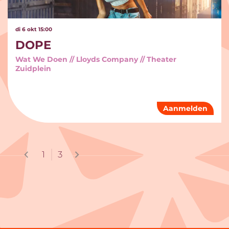
di 6 okt
15:00
DOPE
Wat We Doen // Lloyds Company // Theater
Zuidplein
Aanmelden
1
3