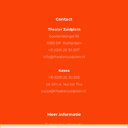
Contact
Theater Zuidplein
Gooilandsingel 95
3083 DP Rotterdam
+31 (0)10 20 30 207
info@theaterzuidplein.nl
Kassa
+31 (0)10 20 30 203
(di. t/m vr. 14u tot 17u)
kassa@theaterzuidplein.nl
Meer informatie
Technische informatie