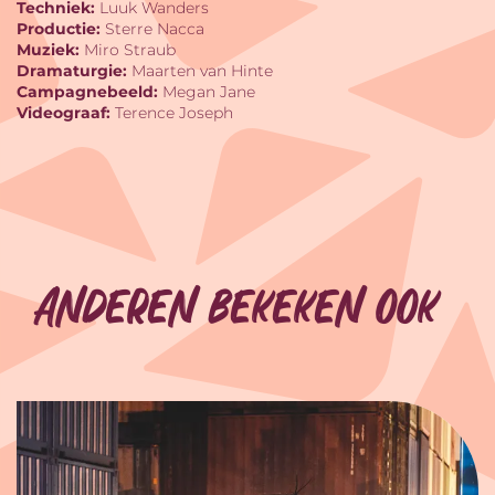
Techniek:
Luuk Wanders
Productie:
Sterre Nacca
Muziek:
Miro Straub
Dramaturgie:
Maarten van Hinte
Campagnebeeld:
Megan Jane
Videograaf:
Terence Joseph
Anderen bekeken ook
Overslaan