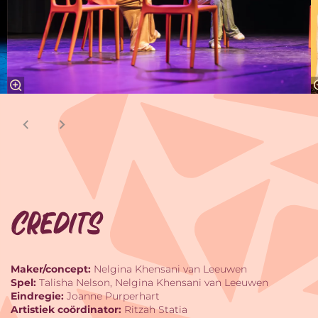
Credits
Maker/concept:
Nelgina Khensani van Leeuwen
Spel:
Talisha Nelson, Nelgina Khensani van Leeuwen
Eindregie:
Joanne Purperhart
Artistiek coördinator:
Ritzah Statia