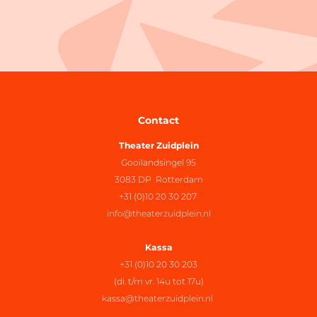
Contact
Theater Zuidplein
Gooilandsingel 95
3083 DP Rotterdam
+31 (0)10 20 30 207
info@theaterzuidplein.nl
Kassa
+31 (0)10 20 30 203
(di. t/m vr. 14u tot 17u)
kassa@theaterzuidplein.nl