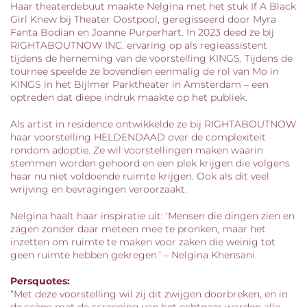
Haar theaterdebuut maakte Nelgina met het stuk If A Black
Girl Knew bij Theater Oostpool, geregisseerd door Myra
Fanta Bodian en Joanne Purperhart. In 2023 deed ze bij
RIGHTABOUTNOW INC. ervaring op als regieassistent
tijdens de herneming van de voorstelling KINGS. Tijdens de
tournee speelde ze bovendien eenmalig de rol van Mo in
KINGS in het Bijlmer Parktheater in Amsterdam – een
optreden dat diepe indruk maakte op het publiek.
Als artist in residence ontwikkelde ze bij RIGHTABOUTNOW
haar voorstelling HELDENDAAD over de complexiteit
rondom adoptie. Ze wil voorstellingen maken waarin
stemmen worden gehoord en een plek krijgen die volgens
haar nu niet voldoende ruimte krijgen. Ook als dit veel
wrijving en bevragingen veroorzaakt.
Nelgina haalt haar inspiratie uit: ‘Mensen die dingen zien en
zagen zonder daar meteen mee te pronken, maar het
inzetten om ruimte te maken voor zaken die weinig tot
geen ruimte hebben gekregen.’ – Nelgina Khensani.
Persquotes:
“Met deze voorstelling wil zij dit zwijgen doorbreken, en in