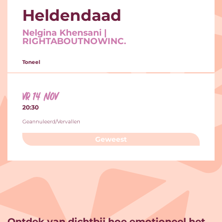
Heldendaad
Nelgina Khensani |
RIGHTABOUTNOWINC.
Toneel
vr 14 nov
20:30
Geannuleerd/Vervallen
Geweest
Ontdek van dichtbij hoe emotioneel het