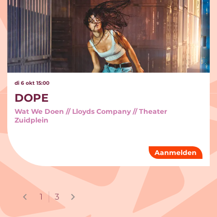
di 6 okt
15:00
DOPE
Wat We Doen // Lloyds Company // Theater
Zuidplein
Aanmelden
1
3