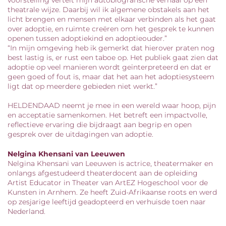
theatrale wijze. Daarbij wil ik algemene obstakels aan het
licht brengen en mensen met elkaar verbinden als het gaat
over adoptie, en ruimte creëren om het gesprek te kunnen
openen tussen adoptiekind en adoptieouder.”
“In mijn omgeving heb ik gemerkt dat hierover praten nog
best lastig is, er rust een taboe op. Het publiek gaat zien dat
adoptie op veel manieren wordt geïnterpreteerd en dat er
geen goed of fout is, maar dat het aan het adoptiesysteem
ligt dat op meerdere gebieden niet werkt.”
HELDENDAAD neemt je mee in een wereld waar hoop, pijn
en acceptatie samenkomen. Het betreft een impactvolle,
reflectieve ervaring die bijdraagt aan begrip en open
gesprek over de uitdagingen van adoptie.
Nelgina Khensani
van Leeuwen
Nelgina Khensani van Leeuwen is actrice, theatermaker en
onlangs afgestudeerd theaterdocent aan de opleiding
Artist Educator in Theater van ArtEZ Hogeschool voor de
Kunsten in Arnhem. Ze heeft Zuid-Afrikaanse roots en werd
op zesjarige leeftijd geadopteerd en verhuisde toen naar
Nederland.