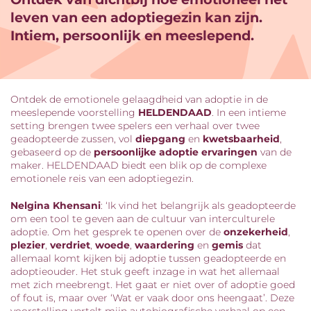
leven van een adoptiegezin kan zijn.
Intiem, persoonlijk en meeslepend.
Ontdek de emotionele gelaagdheid van adoptie in de
meeslepende voorstelling
HELDENDAAD
. In een intieme
setting brengen twee spelers een verhaal over twee
geadopteerde zussen, vol
diepgang
en
kwetsbaarheid
,
gebaseerd op de
persoonlijke adoptie ervaringen
van de
maker. HELDENDAAD biedt een blik op de complexe
emotionele reis van een adoptiegezin.
Nelgina Khensani
: ‘Ik vind het belangrijk als geadopteerde
om een tool te geven aan de cultuur van interculturele
adoptie. Om het gesprek te openen over de
onzekerheid
,
plezier
,
verdriet
,
woede
,
waardering
en
gemis
dat
allemaal komt kijken bij adoptie tussen geadopteerde en
adoptieouder. Het stuk geeft inzage in wat het allemaal
met zich meebrengt. Het gaat er niet over of adoptie goed
of fout is, maar over ‘Wat er vaak door ons heengaat’. Deze
voorstelling vertelt mijn autobiografische verhaal op een