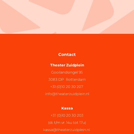
Contact
Theater Zuidplein
Gooilandsingel 95
3083 DP Rotterdam
+31 (0)10 20 30 207
info@theaterzuidplein.nl
Kassa
+31 (0)10 20 30 203
(di. t/m vr. 14u tot 17u)
kassa@theaterzuidplein.nl