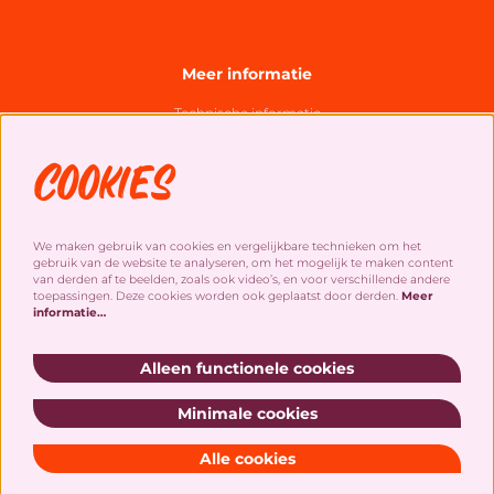
Meer informatie
Technische informatie
Organisatie
Cookies
Algemene bezoekersvoorwaarden
Cookies
&
privacy statement
We maken gebruik van cookies en vergelijkbare technieken om het
gebruik van de website te analyseren, om het mogelijk te maken content
Social Media
van derden af te beelden, zoals ook video’s, en voor verschillende andere
toepassingen. Deze cookies worden ook geplaatst door derden.
Meer
informatie…
Alleen functionele cookies
Minimale cookies
Schrijf je in voor onze nieuwsbrief!
Alle cookies