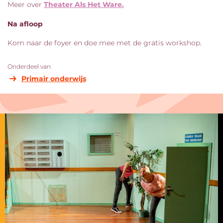
Meer over
Theater Als Het Ware.
Na afloop
Kom naar de foyer en doe mee met de gratis workshop.
Onderdeel van
Primair onderwijs
Overslaan