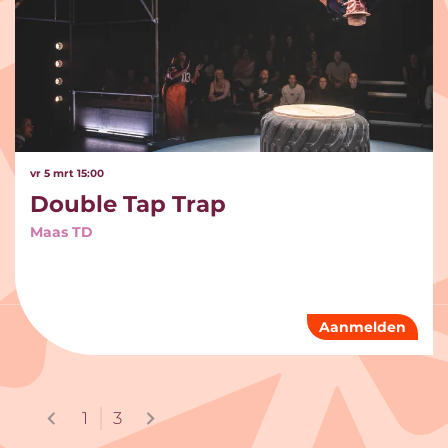
vr 5 mrt
15:00
Double Tap Trap
Maas TD
Aanmelden
1
3