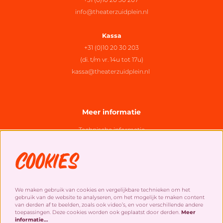
info@theaterzuidplein.nl
Kassa
+31 (0)10 20 30 203
(di. t/m vr. 14u tot 17u)
kassa@theaterzuidplein.nl
Meer informatie
Technische informatie
Organisatie
Cookies
Algemene bezoekersvoorwaarden
Cookies
&
privacy statement
We maken gebruik van cookies en vergelijkbare technieken om het
gebruik van de website te analyseren, om het mogelijk te maken content
Social Media
van derden af te beelden, zoals ook video’s, en voor verschillende andere
toepassingen. Deze cookies worden ook geplaatst door derden.
Meer
informatie…