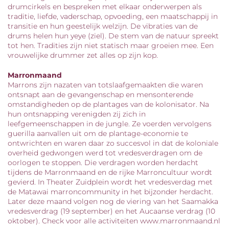
drumcirkels en bespreken met elkaar onderwerpen als
traditie, liefde, vaderschap, opvoeding, een maatschappij in
transitie en hun geestelijk welzijn. De vibraties van de
drums helen hun yeye (ziel). De stem van de natuur spreekt
tot hen. Tradities zijn niet statisch maar groeien mee. Een
vrouwelijke drummer zet alles op zijn kop.
Marronmaand
Marrons zijn nazaten van totslaafgemaakten die waren
ontsnapt aan de gevangenschap en mensonterende
omstandigheden op de plantages van de kolonisator. Na
hun ontsnapping verenigden zij zich in
leefgemeenschappen in de jungle. Ze voerden vervolgens
guerilla aanvallen uit om de plantage-economie te
ontwrichten en waren daar zo succesvol in dat de koloniale
overheid gedwongen werd tot vredesverdragen om de
oorlogen te stoppen. Die verdragen worden herdacht
tijdens de Marronmaand en de rijke Marroncultuur wordt
gevierd. In Theater Zuidplein wordt het vredesverdag met
de Matawai marroncommunity in het bijzonder herdacht.
Later deze maand volgen nog de viering van het Saamakka
vredesverdrag (19 september) en het Aucaanse verdrag (10
oktober). Check voor alle activiteiten www.marronmaand.nl