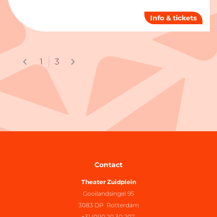
Info & tickets
1
3
Contact
Theater Zuidplein
Gooilandsingel 95
3083 DP Rotterdam
+31 (0)10 20 30 207