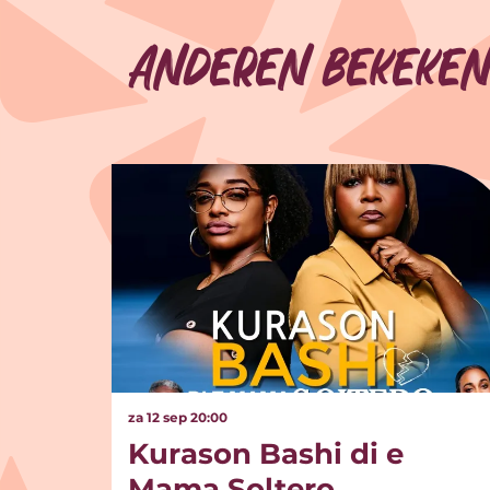
Anderen bekeken
Overslaan
za 12 sep
20:00
Kurason Bashi di e
Mama Soltero