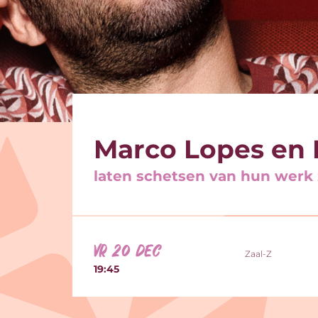
Marco Lopes en 
laten schetsen van hun werk 
vr 20 dec
Zaal-Z
19:45