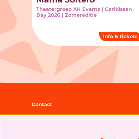
Theatergroep AK Events | Caribbean
Day 2026 | Zomereditie
Info & tickets
Contact
Theater Zuidplein
Gooilandsingel 95
3083 DP Rotterdam
+31 (0)10 20 30 207