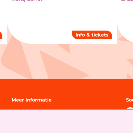
Info & tickets
Meer informatie
So
Technische informatie
Organisatie
Algemene bezoekersvoorwaarden
Cookies
&
privacy statement