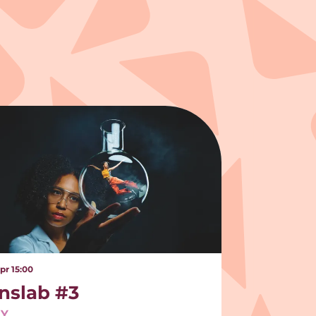
apr
15:00
nslab #3
LY