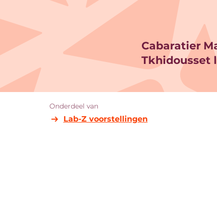
Cabaratier M
Inzoomen
Tkhidousset l
Onderdeel van
Lab-Z voorstellingen