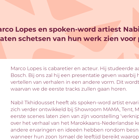
arco Lopes en spoken-word artiest Nabi
Inzoomen
aten schetsen van hun werk zien voor 
Marco Lopes is cabaretier en acteur. Hij studeerde
Bosch. Bij ons zal hij een presentatie geven waarbij h
vertellen van verhalen in een andere vorm. Dit word
waarvan we de eerste tracks zullen gaan horen.
Nabil Tkhidousset heeft als spoken-word artist erv
zich verder ontwikkeld bij Showroom MAMA, Tent, Me
eerste scenes laten zien van zijn voorstelling ‘verkni
over het verhaal van het Marokkaans-Nederlandse k
andere ervaringen en ideeën hebben rondom besnijden
wanneer hun zoon Ismael de leeftijd bereikt waarop 