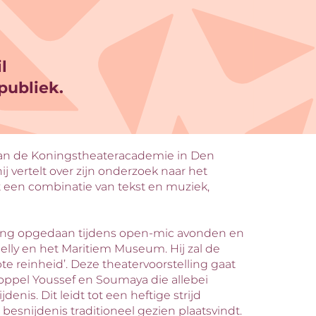
l
publiek.
 aan de Koningstheateracademie in Den
ij vertelt over zijn onderzoek naar het
t een combinatie van tekst en muziek,
aring opgedaan tijdens open-mic avonden en
lly en het Maritiem Museum. Hij zal de
pte reinheid’. Deze theatervoorstelling gaat
oppel Youssef en Soumaya die allebei
is. Dit leidt tot een heftige strijd
besnijdenis traditioneel gezien plaatsvindt.