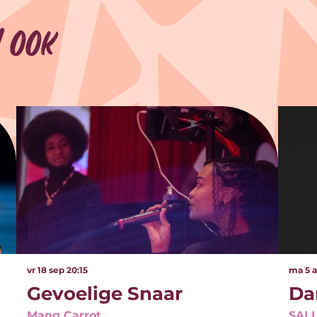
 ook
vr 18 sep
20:15
ma 5 
Gevoelige Snaar
Da
Manq Carrot
SAL