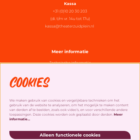
Kassa
+31 (0)10 20 30 203
(di. t/m vr. 14u tot 17u)
kassa@theaterzuidplein.nl
Meer informatie
Technische informatie
Organisatie
Cookies
Algemene bezoekersvoorwaarden
Cookies
&
privacy statement
We maken gebruik van cookies en vergelijkbare technieken om het
gebruik van de website te analyseren, om het mogelijk te maken content
Social Media
van derden af te beelden, zoals ook video’s, en voor verschillende andere
toepassingen. Deze cookies worden ook geplaatst door derden.
Meer
informatie…
Alleen functionele cookies