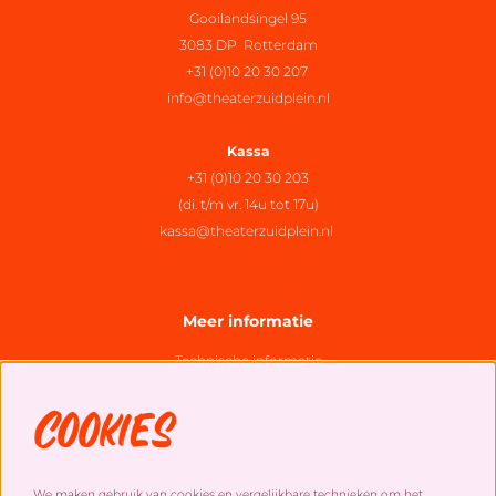
Gooilandsingel 95
3083 DP Rotterdam
+31 (0)10 20 30 207
info@theaterzuidplein.nl
Kassa
+31 (0)10 20 30 203
(di. t/m vr. 14u tot 17u)
kassa@theaterzuidplein.nl
Meer informatie
Technische informatie
Organisatie
Cookies
Algemene bezoekersvoorwaarden
Cookies
&
privacy statement
We maken gebruik van cookies en vergelijkbare technieken om het