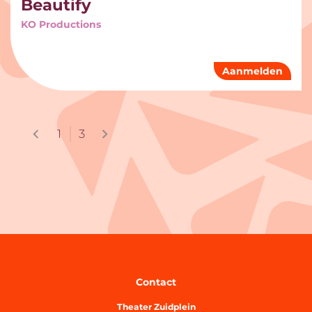
Beautify
KO Productions
Aanmelden
1
3
Contact
Theater Zuidplein