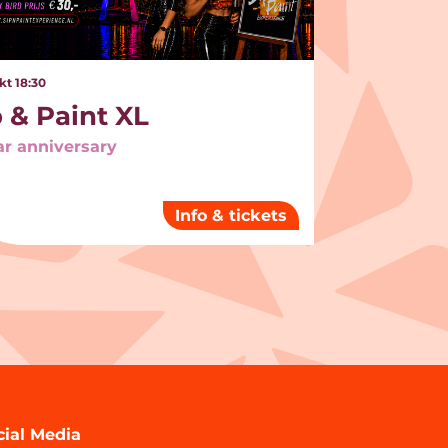
okt
18:30
p & Paint XL
ar anniversary
Info & tickets
cial Media