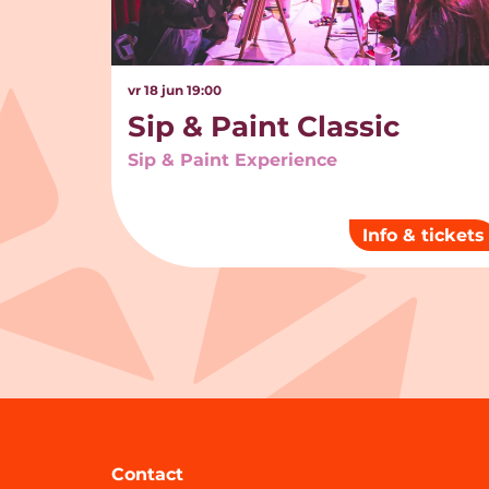
vr 18 jun
19:00
Sip & Paint Classic
Sip & Paint Experience
Info & tickets
Contact