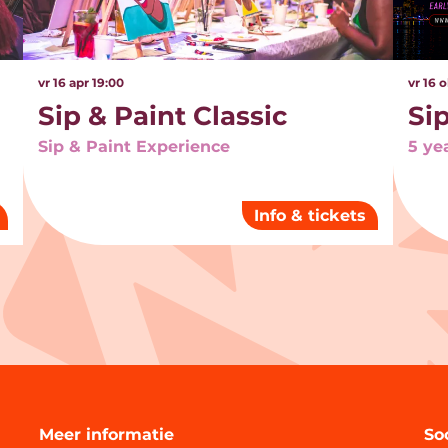
vr 16 apr
19:00
vr 16 
Sip & Paint Classic
Si
Sip & Paint Experience
5 ye
Info & tickets
Meer informatie
So