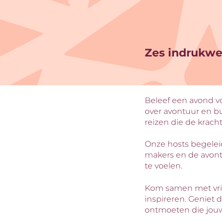
Zes indrukwe
Beleef een avond v
over avontuur en b
reizen die de krach
Onze hosts begelei
makers en de avontur
te voelen.
Kom samen met vrie
inspireren. Geniet
ontmoeten die jouw