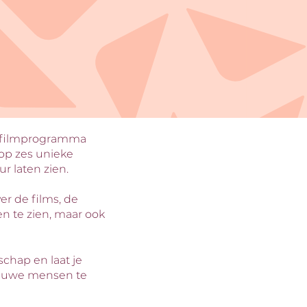
en filmprogramma
op zes unieke
r laten zien.
r de films, de
len te zien, maar ook
chap en laat je
nieuwe mensen te