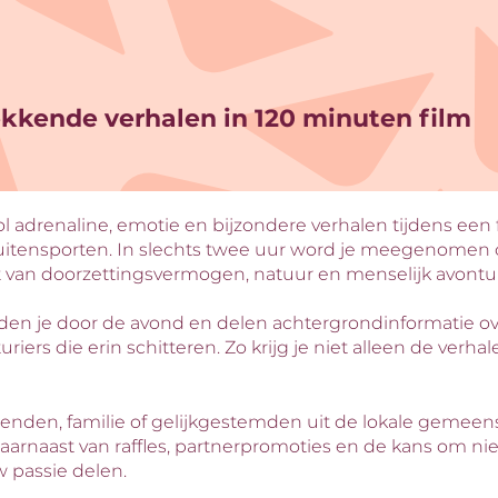
kkende verhalen in 120 minuten film
ol adrenaline, emotie en bijzondere verhalen tijdens e
uitensporten. In slechts twee uur word je meegenomen 
t van doorzettingsvermogen, natuur en menselijk avontuu
den je door de avond en delen achtergrondinformatie ove
iers die erin schitteren. Zo krijg je niet alleen de verha
nden, familie of gelijkgestemden uit de lokale gemeens
 daarnaast van raffles, partnerpromoties en de kans om 
 passie delen.