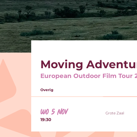
Moving Adventu
European Outdoor Film Tour 
Overig
wo 5 nov
Grote Zaal
19:30