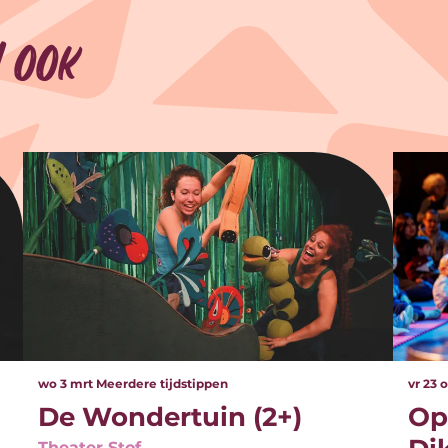
 ook
wo 3 mrt
Meerdere tijdstippen
vr 23 
De Wondertuin (2+)
Op
Theater Stof