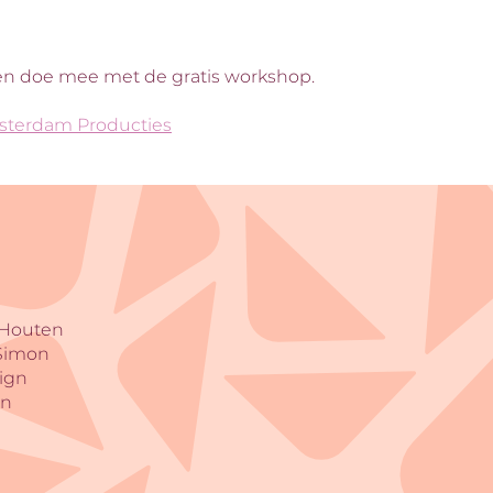
en doe mee met de gratis workshop.
sterdam Producties
 Houten
 Simon
sign
en