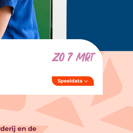
zo 7 mrt
Speeldata
derij en de