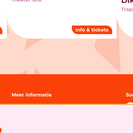
Dik
Trap
Info & tickets
Meer informatie
So
Technische informatie
Organisatie
Algemene bezoekersvoorwaarden
s
Cookies
&
privacy statement