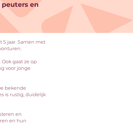
r peuters en
et 5 jaar. Samen met
vonturen.
n. Ook gaat ze op
ng voor jonge
. De bekende
is rustig, duidelijk
isteren en
eren en hun