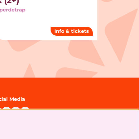
 (2+)
perdetrap
Info & tickets
cial Media