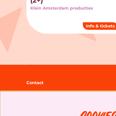
(2+)
Klein Amsterdam producties
Info & tickets
Contact
Theater Zuidplein
Gooilandsingel 95
3083 DP Rotterdam
Cookie
+31 (0)10 20 30 207