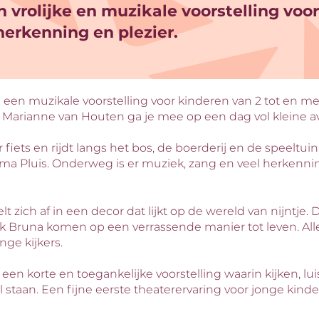
n vrolijke en muzikale voorstelling voo
 herkenning en plezier.
 is een muzikale voorstelling voor kinderen van 2 tot en m
s Marianne van Houten ga je mee op een dag vol kleine a
r fiets en rijdt langs het bos, de boerderij en de speeltui
oma Pluis. Onderweg is er muziek, zang en veel herkenni
lt zich af in een decor dat lijkt op de wereld van nijntje
 Bruna komen op een verrassende manier tot leven. Alles 
ge kijkers.
is een korte en toegankelijke voorstelling waarin kijken, lu
staan. Een fijne eerste theaterervaring voor jonge kind