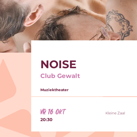
NOISE
Club Gewalt
Muziektheater
vr 16 okt
Kleine Zaal
20:30