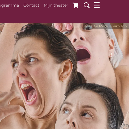
ogramma
Contact
Mijn theater
Maartje Merel & Pim Top