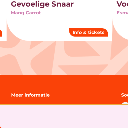
Gevoelige Snaar
Vo
Manq Carrot
Esm
Info & tickets
Meer informatie
So
Technische informatie
Organisatie
Algemene bezoekersvoorwaarden
Cookies
&
privacy statement