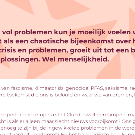
 vol problemen kun je moeilijk voelen
t als een chaotische bijeenkomst over 
isis en problemen, groeit uit tot een 
oplossingen. Wel menselijkheid.
d van fascisme, klimaatcrisis, genocide, PFAS, seksisme, r
re toekomst die ons is beloofd en waar we van dromen,
e performance-opera stelt Club Gewalt een simpele maa
echt is als er alleen maar slecht nieuws voorbijkomt? Ons 
t genoeg te zijn bij de ingewikkelde problemen in de wer
e niet vanzelf goed komt? En het belangrijkste, hoe kun