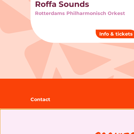
Roffa Sounds
Rotterdams Philharmonisch Orkest
Info & tickets
Contact
Theater Zuidplein
Gooilandsingel 95
3083 DP Rotterdam
+31 (0)10 20 30 207