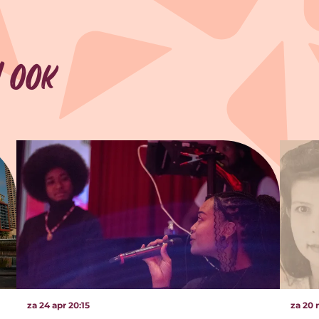
 ook
za 24 apr
20:15
za 20