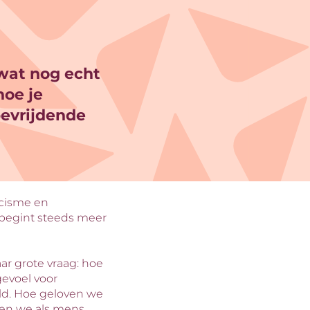
 wat nog echt
hoe je
bevrijdende
Inzoomen
acisme en
 begint steeds meer
r grote vraag: hoe
gevoel voor
eld. Hoe geloven we
nen we als mens