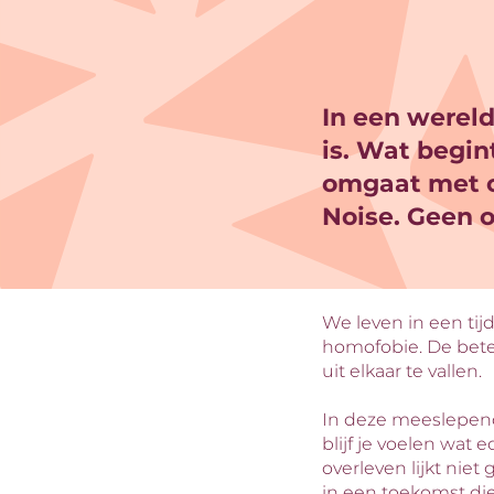
In een wereld
is. Wat begin
omgaat met cr
Noise. Geen 
Inzoomen
We leven in een tij
homofobie. De bete
uit elkaar te vallen.
In deze meeslepend
blijf je voelen wat 
overleven lijkt nie
in een toekomst di