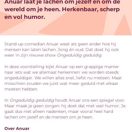
Anuar laat je lachen om jezelf én om de
n
Inzoomen
wereld om je heen. Herkenbaar, scherp
en vol humor.
Stand-up comedian Anuar weet als geen ander hoe hij
mensen kan laten lachen. Jong én oud. Dat doet hij ook
weer in zijn nieuwe show
Ongeduldig geduldig
.
In deze voorstelling kijkt Anuar op een grappige manier
naar iets wat we allemaal herkennen: we worden steeds
ongeduldiger. We willen alles snel, liefst nu meteen. Maar
misschien zouden we juist wat meer geduld met elkaar
moeten hebben.
In
Ongeduldig geduldig
houdt Anuar ons een spiegel voor.
Maar maak je geen zorgen: hij doet dat met veel humor. Je
gaat dus niet alleen nadenken, maar vooral heel hard
lachen om jezelf en de mensen om je heen.
Over Anuar