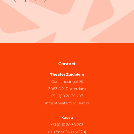
1
3
Contact
Theater Zuidplein
Gooilandsingel 95
3083 DP Rotterdam
+31 (0)10 20 30 207
info@theaterzuidplein.nl
Kassa
+31 (0)10 20 30 203
(di. t/m vr. 14u tot 17u)