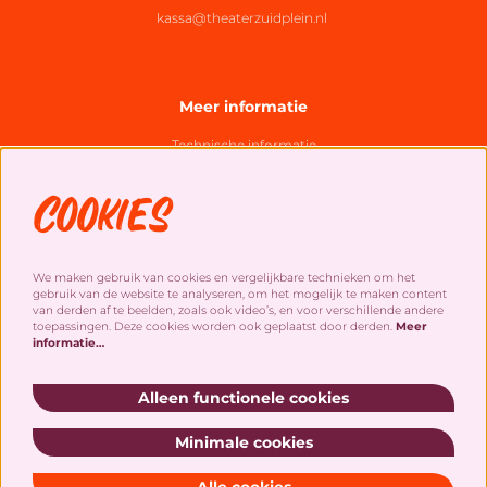
kassa@theaterzuidplein.nl
Meer informatie
Technische informatie
Organisatie
Cookies
Algemene bezoekersvoorwaarden
Cookies
&
privacy statement
We maken gebruik van cookies en vergelijkbare technieken om het
gebruik van de website te analyseren, om het mogelijk te maken content
Social Media
van derden af te beelden, zoals ook video’s, en voor verschillende andere
toepassingen. Deze cookies worden ook geplaatst door derden.
Meer
informatie…
Alleen functionele cookies
Minimale cookies
Schrijf je in voor onze nieuwsbrief!