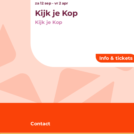
za 12 sep
-
vr 2 apr
Kijk je Kop
Kijk je Kop
Info & tickets
Contact