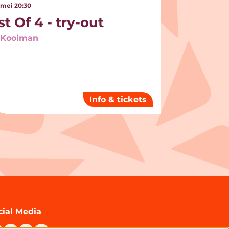
 mei
20:30
t Of 4 - try-out
 Kooiman
Info & tickets
cial Media