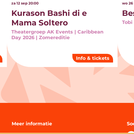
za 12 sep
20:00
wo 26
Kurason Bashi di e
Bes
Mama Soltero
Tobi
Theatergroep AK Events | Caribbean
Day 2026 | Zomereditie
Info & tickets
Meer informatie
So