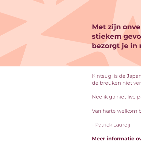
Met zijn onv
stiekem gevoe
bezorgt je in
Kintsugi is de Jap
de breuken niet ve
Nee ik ga niet liv
Van harte welkom b
- Patrick Laureij
Meer informatie o