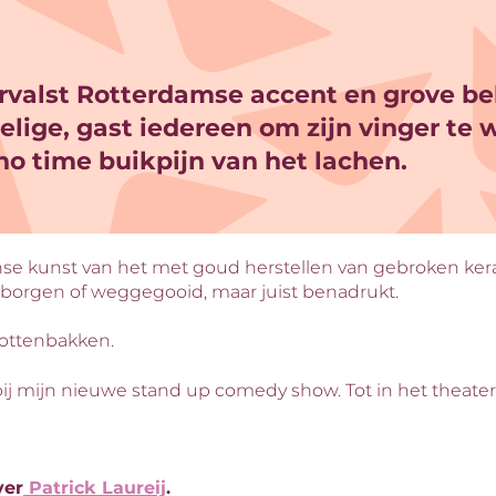
ervalst Rotterdamse accent en grove b
lige, gast iedereen om zijn vinger te w
 no time buikpijn van het lachen.
anse kunst van het met goud herstellen van gebroken ke
rborgen of weggegooid, maar juist benadrukt.
e pottenbakken.
ij mijn nieuwe stand up comedy show. Tot in het theate
ver
Patrick Laureij
.