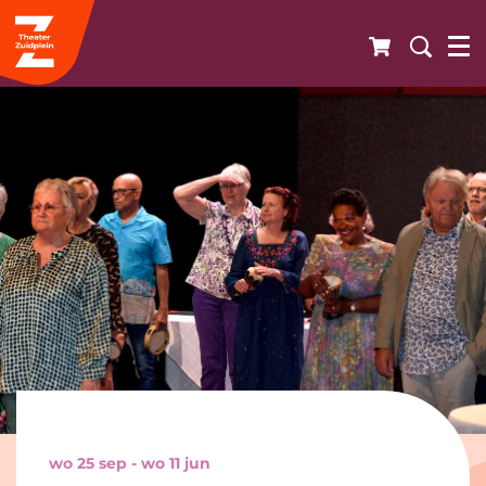
wo 25 sep
-
wo 11 jun