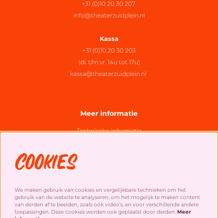
+31 (0)10 20 30 207
info@theaterzuidplein.nl
Kassa
+31 (0)10 20 30 203
(di. t/m vr. 14u tot 17u)
kassa@theaterzuidplein.nl
Meer informatie
Technische informatie
Organisatie
Cookies
Algemene bezoekersvoorwaarden
Cookies
&
privacy statement
We maken gebruik van cookies en vergelijkbare technieken om het
gebruik van de website te analyseren, om het mogelijk te maken content
Social Media
van derden af te beelden, zoals ook video’s, en voor verschillende andere
toepassingen. Deze cookies worden ook geplaatst door derden.
Meer