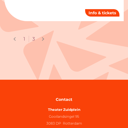
Info & tickets
1
3
Contact
Theater Zuidplein
Gooilandsingel 95
3083 DP Rotterdam