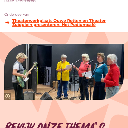
laten schitteren.
Onderdeel van
Theaterwerkplaats Ouwe Rotten en Theater
Zuidplein presenteren: Het Podiumcafé
Bekijk onze thema's