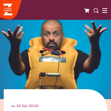
za 20 feb
20:30