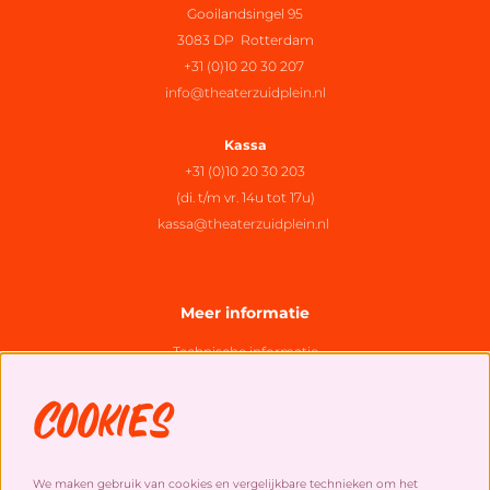
Gooilandsingel 95
3083 DP Rotterdam
+31 (0)10 20 30 207
info@theaterzuidplein.nl
Kassa
+31 (0)10 20 30 203
(di. t/m vr. 14u tot 17u)
kassa@theaterzuidplein.nl
Meer informatie
Technische informatie
Organisatie
Cookies
Algemene bezoekersvoorwaarden
Cookies
&
privacy statement
We maken gebruik van cookies en vergelijkbare technieken om het