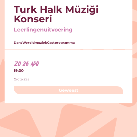
Turk Halk Müziği
Konseri
Leerlingenuitvoering
Dans
Wereldmuziek
Gastprogramma
zo 26 apr
19:00
Grote Zaal
Geweest