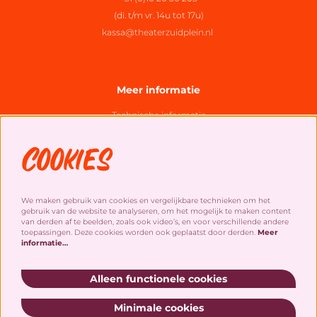
(di. t/m vr. 14u tot 17u)
kassa@theaterzuidplein.nl
Meer informatie
Technische informatie
Organisatie
Cookies
Algemene bezoekersvoorwaarden
Cookies
&
privacy statement
We maken gebruik van cookies en vergelijkbare technieken om het
gebruik van de website te analyseren, om het mogelijk te maken content
Social Media
van derden af te beelden, zoals ook video’s, en voor verschillende andere
toepassingen. Deze cookies worden ook geplaatst door derden.
Meer
informatie…
Alleen functionele cookies
Minimale cookies
Schrijf je in voor onze nieuwsbrief!