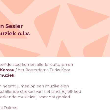
n Sesler
ziek o.l.v.
isende stad komen allerlei culturen en
 Korosu
/ het Rotterdams Turks Koor
smuziek
!
en neemt u mee op een muzikale en
rschillende streken van het land. Bij elk lied
merkende muziekstijl voor dat gebied.
i Dalmis.