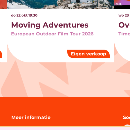
do 22 okt
19:30
wo 23
Moving Adventures
Ov
European Outdoor Film Tour 2026
Timo
Eigen verkoop
Meer informatie
So
Technische informatie