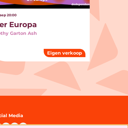
 sep
20:00
er Europa
thy Garton Ash
Eigen verkoop
cial Media