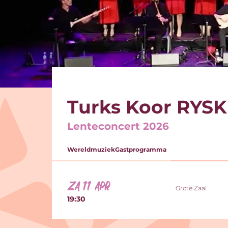
Turks Koor RYSK
Lenteconcert 2026
Wereldmuziek
Gastprogramma
za 11 apr
Grote Zaal
19:30