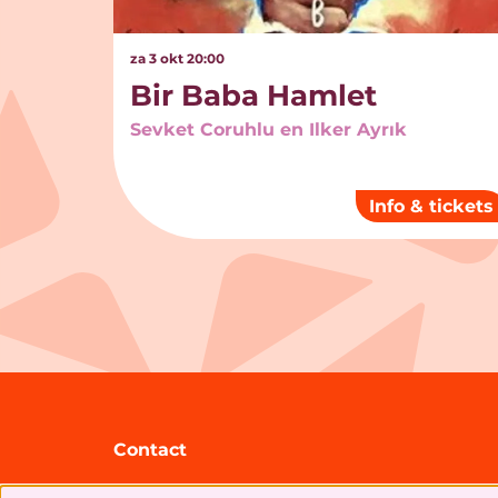
za 3 okt
20:00
Bir Baba Hamlet
Sevket Coruhlu en Ilker Ayrık
Info & tickets
Contact
Theater Zuidplein