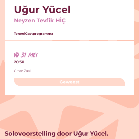
Uğur Yücel
Neyzen Tevfik HİÇ
Toneel
Gastprogramma
vr 31 mei
20:30
Grote Zaal
Geweest
Solovoorstelling door Uğur Yücel.