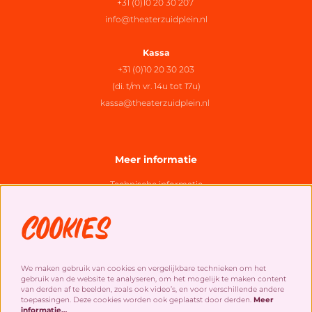
+31 (0)10 20 30 207
info@theaterzuidplein.nl
Kassa
+31 (0)10 20 30 203
(di. t/m vr. 14u tot 17u)
kassa@theaterzuidplein.nl
Meer informatie
Technische informatie
Organisatie
Cookies
Algemene bezoekersvoorwaarden
Cookies
&
privacy statement
We maken gebruik van cookies en vergelijkbare technieken om het
gebruik van de website te analyseren, om het mogelijk te maken content
Social Media
van derden af te beelden, zoals ook video’s, en voor verschillende andere
toepassingen. Deze cookies worden ook geplaatst door derden.
Meer
informatie…