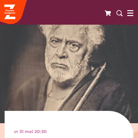
vr 31 mei
20:30