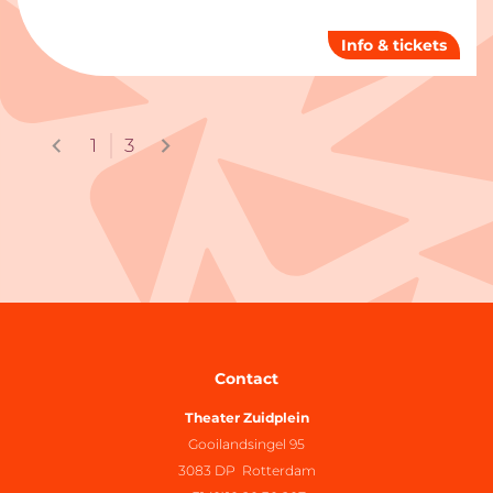
Info & tickets
1
3
Contact
Theater Zuidplein
Gooilandsingel 95
3083 DP Rotterdam