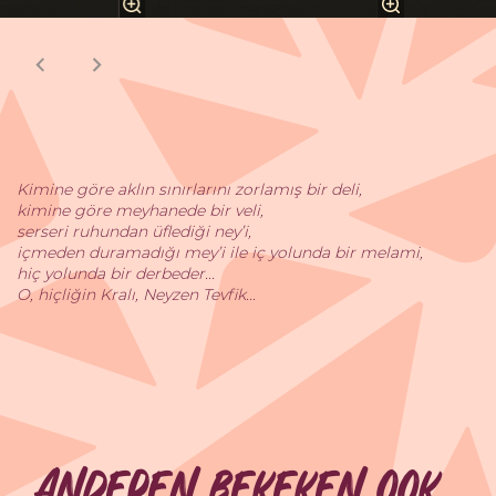
Kimine göre aklın sınırlarını zorlamış bir deli,
kimine göre meyhanede bir veli,
serseri ruhundan üflediği ney’i,
içmeden duramadığı mey’i ile iç yolunda bir melami,
hiç yolunda bir derbeder...
O, hiçliğin Kralı, Neyzen Tevfik...
Anderen bekeken ook