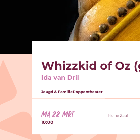
Whizzkid of Oz (
Ida van Dril
Jeugd & Familie
Poppentheater
ma 22 mrt
Kleine Zaal
10:00