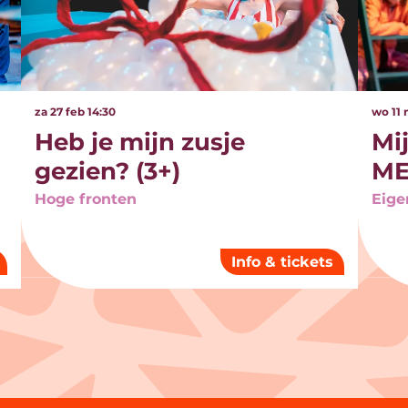
za 27 feb
14:30
wo 11
Heb je mijn zusje
Mi
gezien? (3+)
ME
Hoge fronten
Eige
Info & tickets