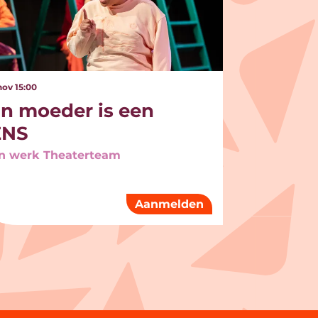
 nov
15:00
jn moeder is een
NS
n werk Theaterteam
Aanmelden