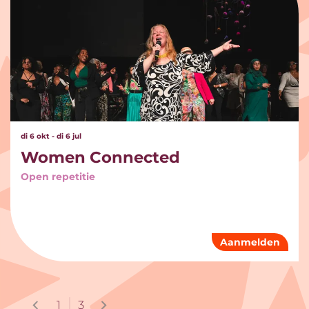
di 6 okt
-
di 6 jul
Women Connected
Open repetitie
Aanmelden
1
3