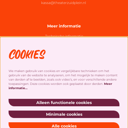
kassa@theaterzuidplein.nl
Meer informatie
Technische informatie
Organisatie
Cookies
Algemene bezoekersvoorwaarden
Cookies
&
privacy statement
We maken gebruik van cookies en vergelijkbare technieken om het
gebruik van de website te analyseren, om het mogelijk te maken content
Social Media
van derden af te beelden, zoals ook video’s, en voor verschillende andere
toepassingen. Deze cookies worden ook geplaatst door derden.
Meer
informatie…
Alleen functionele cookies
Minimale cookies
Schrijf je in voor onze nieuwsbrief!
Alle cookies