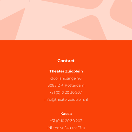
Contact
Theater Zuidplein
Gooilandsingel 95
3083 DP Rotterdam
+31 (0)10 20 30 207
info@theaterzuidplein.nl
Kassa
+31 (0)10 20 30 203
(di. t/m vr. 14u tot 17u)