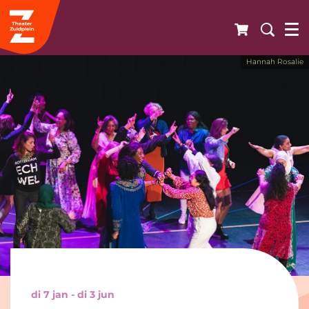
Hannah Rosalie
Inzoomen
di 7 jan
-
di 3 jun