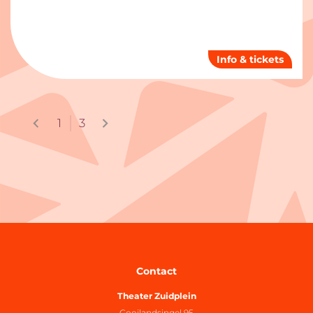
Info & tickets
1
3
Contact
Theater Zuidplein
Gooilandsingel 95