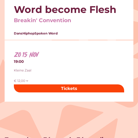
Word become Flesh
Breakin' Convention
Dans
Hiphop
Spoken Word
zo 15 nov
19:00
Kleine Zaal
€ 12,00
Tickets