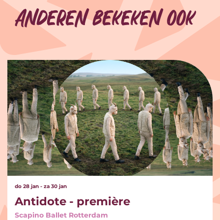
Anderen bekeken ook
Overslaan
do 28 jan
-
za 30 jan
Antidote - première
Scapino Ballet Rotterdam