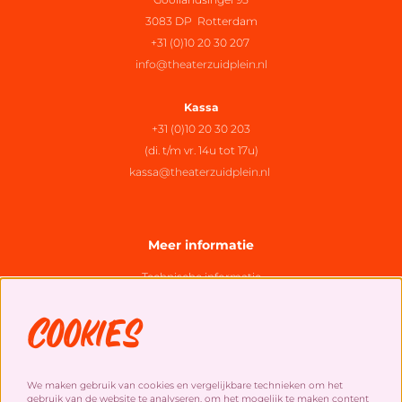
3083 DP Rotterdam
+31 (0)10 20 30 207
info@theaterzuidplein.nl
Kassa
+31 (0)10 20 30 203
(di. t/m vr. 14u tot 17u)
kassa@theaterzuidplein.nl
Meer informatie
Technische informatie
Organisatie
Cookies
Algemene bezoekersvoorwaarden
Cookies
&
privacy statement
We maken gebruik van cookies en vergelijkbare technieken om het
gebruik van de website te analyseren, om het mogelijk te maken content