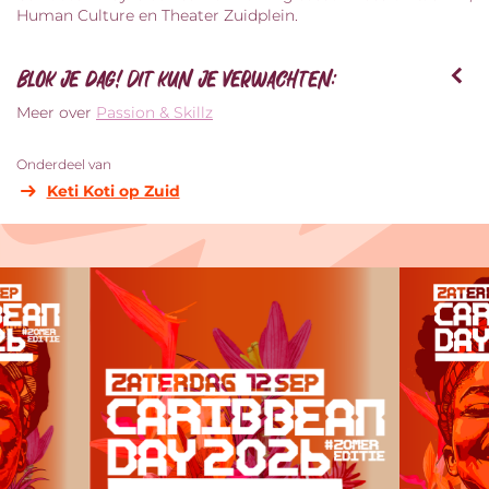
Human Culture en Theater Zuidplein.
Blok je dag! Dit kun je verwachten:
Meer over
Passion & Skillz
Onderdeel van
Keti Koti op Zuid
Overslaan