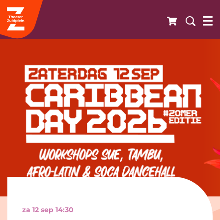
za 12 sep
14:30