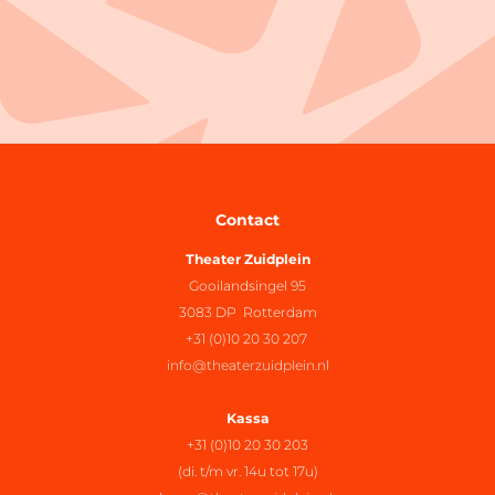
Contact
Theater Zuidplein
Gooilandsingel 95
3083 DP Rotterdam
+31 (0)10 20 30 207
info@theaterzuidplein.nl
Kassa
+31 (0)10 20 30 203
(di. t/m vr. 14u tot 17u)