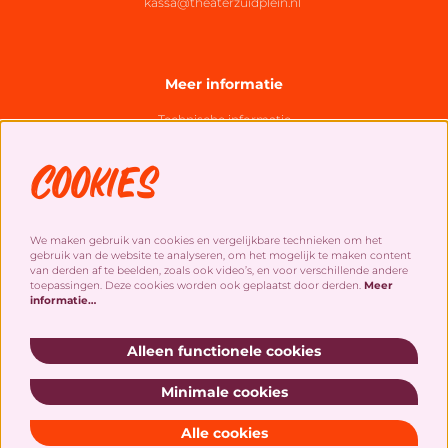
kassa@theaterzuidplein.nl
Meer informatie
Technische informatie
Organisatie
Cookies
Algemene bezoekersvoorwaarden
Cookies
&
privacy statement
We maken gebruik van cookies en vergelijkbare technieken om het
gebruik van de website te analyseren, om het mogelijk te maken content
Social Media
van derden af te beelden, zoals ook video’s, en voor verschillende andere
toepassingen. Deze cookies worden ook geplaatst door derden.
Meer
informatie…
Alleen functionele cookies
Minimale cookies
Schrijf je in voor onze nieuwsbrief!
Alle cookies