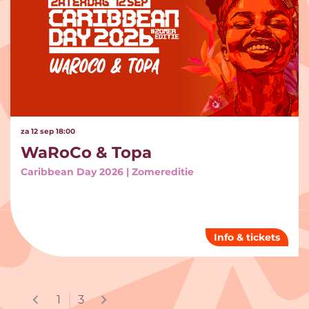
za 12 sep
18:00
WaRoCo & Topa
Caribbean Day 2026 | Zomereditie
Info & tickets
1
3