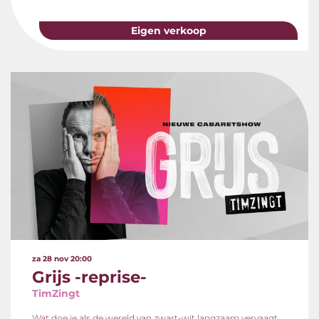
Eigen verkoop
za 28 nov
20:00
Grijs -reprise-
TimZingt
Wat doe je als de wereld van zwart-wit langzaam vervaagt