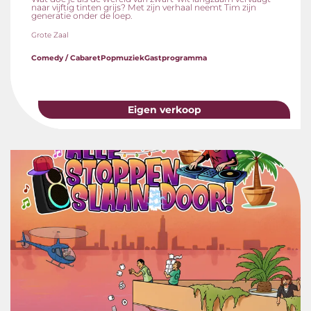
naar vijftig tinten grijs? Met zijn verhaal neemt Tim zijn
generatie onder de loep.
Grote Zaal
Comedy / Cabaret
Popmuziek
Gastprogramma
Eigen verkoop