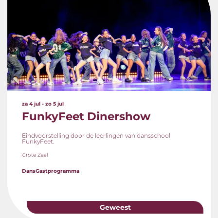
za 4 jul
-
zo 5 jul
FunkyFeet Dinershow
Eindvoorstelling door de leerlingen van dansschool
FunkyFeet.
Grote Zaal
Dans
Gastprogramma
Geweest