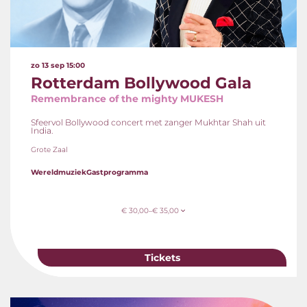
zo 13 sep
15:00
Rotterdam Bollywood Gala
Remembrance of the mighty MUKESH
Sfeervol Bollywood concert met zanger Mukhtar Shah uit
India.
Grote Zaal
Wereldmuziek
Gastprogramma
€ 30,00–€ 35,00
Tickets