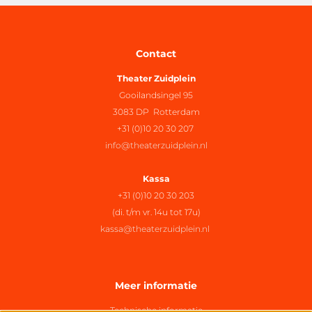
Contact
Theater Zuidplein
Gooilandsingel 95
3083 DP Rotterdam
+31 (0)10 20 30 207
info@theaterzuidplein.nl
Kassa
+31 (0)10 20 30 203
(di. t/m vr. 14u tot 17u)
kassa@theaterzuidplein.nl
Meer informatie
Technische informatie