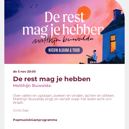
do 5 nov
20:00
De rest mag je hebben
Matthijn Buwalda
Over vallen en opstaan, zoeken en vinden, lachen en slikken.
Matthijn Buwalda zingt en vertelt waar het leven echt om
draait.
Grote Zaal
Popmuziek
Gastprogramma