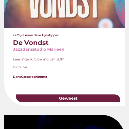
za 11 jul
meerdere tijdstippen
De Vondst
Jazzdansstudio Marleen
Leerlingenuitvoering van JDM
Grote Zaal
Dans
Gastprogramma
Geweest