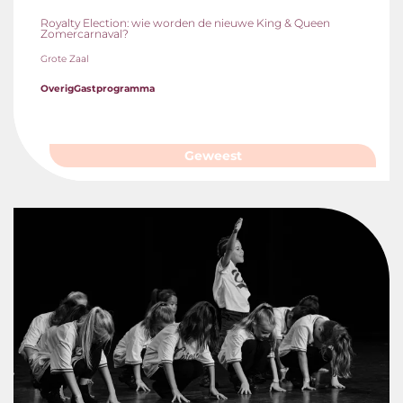
Royalty Election: wie worden de nieuwe King & Queen
Zomercarnaval?
Grote Zaal
Overig
Gastprogramma
Geweest