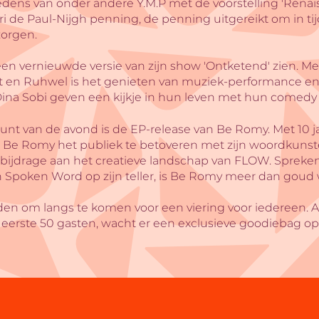
edens van onder andere Y.M.P met de voorstelling 'Renai
ri de Paul-Nijgh penning, de penning uitgereikt om in tij
zorgen.
en vernieuwde versie van zijn show 'Ontketend' zien. Me
it en Ruhwel is het genieten van muziek-performance e
ina Sobi geven een kijkje in hun leven met hun comedy v
nt van de avond is de EP-release van Be Romy. Met 10 
oft Be Romy het publiek te betoveren met zijn woordkunst
 bijdrage aan het creatieve landschap van FLOW. Spreken i
en Spoken Word op zijn teller, is Be Romy meer dan goud
n om langs te komen voor een viering voor iedereen. Als
eerste 50 gasten, wacht er een exclusieve goodiebag op ju