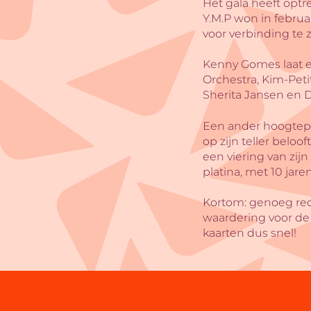
Het gala heeft optr
Y.M.P won in februa
voor verbinding te 
Kenny Gomes laat e
Orchestra, Kim-Pet
Sherita Jansen en D
Een ander hoogtepu
op zijn teller belo
een viering van zijn
platina, met 10 jar
Kortom: genoeg rede
waardering voor de 
kaarten dus snel!