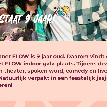
taat 9 jaar!
tner FLOW is 9 jaar oud. Daarom vindt
et FLOW indoor-gala plaats. Tijdens d
an theater, spoken word, comedy en liv
atuurlijk verpakt in een feestelijk jasj
eren!