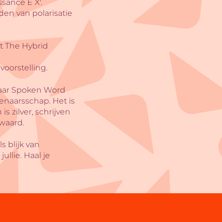
ssance E X'.
den van polarisatie
t The Hybrid
n
oorstelling.
jaar Spoken Word
enaarsschap. Het is
s zilver, schrijven
 waard.
 blijk van
llie. Haal je