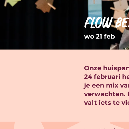
FLOW bes
wo 21 feb
Onze huispar
24 februari h
je een mix v
verwachten. N
valt iets te vi