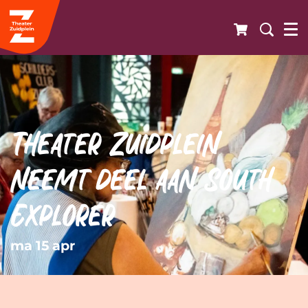
Theater Zuidplein
neemt deel aan South
Explorer
ma 15 apr