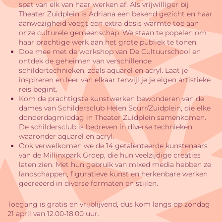
spat van elk van haar werken af. Als vrijwilliger bij
Theater Zuidplein is Adriana een bekend gezicht en haar
aanwezigheid voegt een extra dosis warmte toe aan
onze culturele gemeenschap. We staan te popelen om
haar prachtige werk aan het grote publiek te tonen.
Doe mee met de workshop van De Cultuurschool en
ontdek de geheimen van verschillende
schildertechnieken, zoals aquarel en acryl. Laat je
inspireren en leer van elkaar terwijl je je eigen artistieke
reis begint.
Kom de prachtigste kunstwerken bewonderen van de
dames van Schildersclub Helen Scurr/Zuidplein, die elke
donderdagmiddag in Theater Zuidplein samenkomen.
De schildersclub is bedreven in diverse technieken,
waaronder aquarel en acryl.
Ook verwelkomen we de 14 getalenteerde kunstenaars
van de Millinxpark Groep, die hun veelzijdige creaties
laten zien. Met hun gebruik van mixed media hebben ze
landschappen, figuratieve kunst en herkenbare werken
gecreëerd in diverse formaten en stijlen.
Toegang is gratis en vrijblijvend, dus kom langs op zondag
21 april van 12.00-18.00 uur.