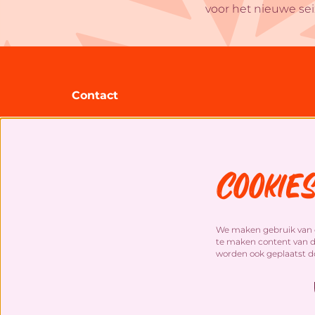
voor het nieuwe se
Contact
Theater Zuidplein
Gooilandsingel 95
3083 DP Rotterdam
Cookie
+31 (0)10 20 30 207
info@theaterzuidplein.nl
Kassa
We maken gebruik van c
+31 (0)10 20 30 203
te maken content van de
worden ook geplaatst d
(di. t/m vr. 14u tot 17u)
kassa@theaterzuidplein.nl