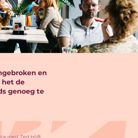
angebroken en
s het de
ds genoeg te
aurant Zed blijft