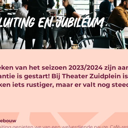
uiting en jubileum
eken van het seizoen 2023/2024 zijn a
tie is gestart! Bij Theater Zuidplein i
n iets rustiger, maar er valt nog stee
gebouw
iting genieten we van een welverdiende pauze. Café-rest