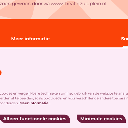
izoen gewoon door via www.theaterzuidplein.nl.
Meer informatie
So
Technische informatie
Organisatie
Algemene bezoekersvoorwaarden
s
Cookies
&
privacy statement
S
ookies en vergelijkbare technieken om het gebruik van de website te analy
rden af te beelden, zoals ook video’s, en voor verschillende andere toepassi
oor derden.
Meer informatie…
Alleen functionele cookies
Minimale cookies