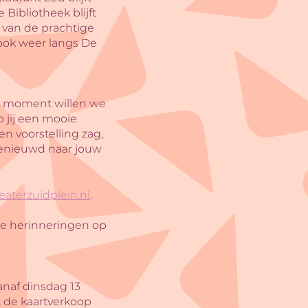
e Bibliotheek blijft
 van de prachtige
r ook weer langs De
re moment willen we
b jij een mooie
n voorstelling zag,
 benieuwd naar jouw
aterzuidplein.nl
.
ge herinneringen op
anaf dinsdag 13
t de kaartverkoop