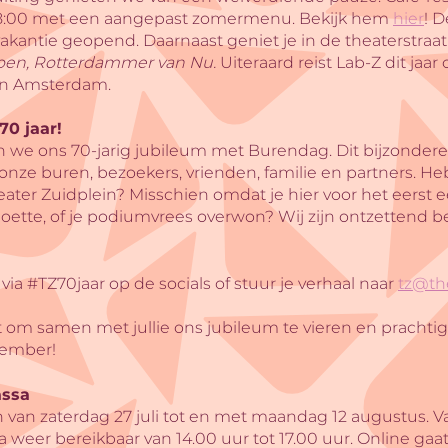
 18:00 met een aangepast zomermenu. Bekijk hem
hier
! D
kantie geopend. Daarnaast geniet je in de theaterstraat
toen, Rotterdammer van Nu.
Uiteraard reist Lab-Z dit jaa
 en Amsterdam.
70 jaar!
n we ons 70-jarig jubileum met Burendag. Dit bijzonde
onze buren, bezoekers, vrienden, familie en partners. He
ater Zuidplein? Misschien omdat je hier voor het eerst ee
moette, of je podiumvrees overwon? Wij zijn ontzettend
via #TZ70jaar op de socials of stuur je verhaal naar
tz@the
t om samen met jullie ons jubileum te vieren en prachti
ptember!
assa
n van zaterdag 27 juli tot en met maandag 12 augustus. V
a weer bereikbaar van 14.00 uur tot 17.00 uur. Online gaa