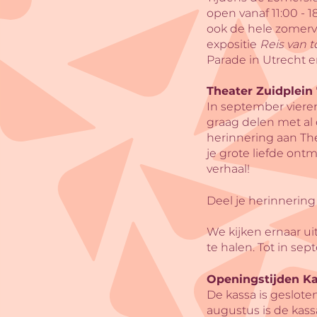
open vanaf 11:00 -
ook de hele zomerva
expositie
Reis van 
Parade in Utrecht
Theater Zuidplein 
In september viere
graag delen met al 
herinnering aan The
je grote liefde ont
verhaal!
Deel je herinnering 
We kijken ernaar ui
te halen. Tot in se
Openingstijden K
De kassa is geslote
augustus is de kass