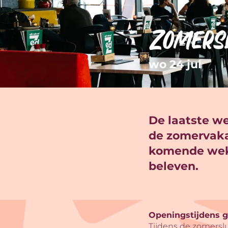
Zomersl
wo 24 jul
De laatste w
de zomervakan
komende weke
beleven.
Openingstijdens 
Tijdens de zomerslu