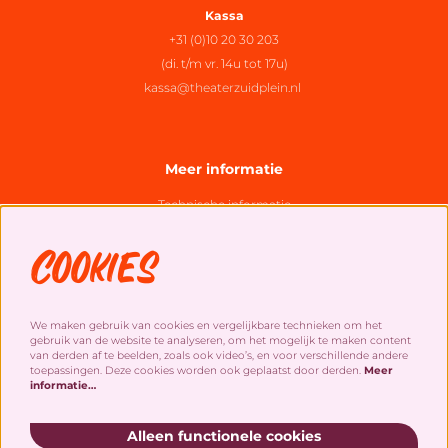
Kassa
+31 (0)10 20 30 203
(di. t/m vr. 14u tot 17u)
kassa@theaterzuidplein.nl
Meer informatie
Technische informatie
Organisatie
Cookies
Algemene bezoekersvoorwaarden
Cookies
&
privacy statement
We maken gebruik van cookies en vergelijkbare technieken om het
gebruik van de website te analyseren, om het mogelijk te maken content
Social Media
van derden af te beelden, zoals ook video’s, en voor verschillende andere
toepassingen. Deze cookies worden ook geplaatst door derden.
Meer
informatie…
Alleen functionele cookies