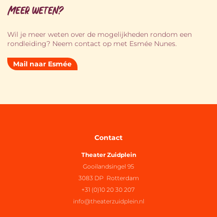
Meer weten?
Wil je meer weten over de mogelijkheden rondom een
rondleiding? Neem contact op met Esmée Nunes.
Mail naar Esmée
Contact
Theater Zuidplein
Gooilandsingel 95
3083 DP Rotterdam
+31 (0)10 20 30 207
info@theaterzuidplein.nl