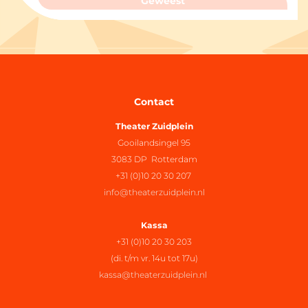
Geweest
Contact
Theater Zuidplein
Gooilandsingel 95
3083 DP Rotterdam
+31 (0)10 20 30 207
info@theaterzuidplein.nl
Kassa
+31 (0)10 20 30 203
(di. t/m vr. 14u tot 17u)
kassa@theaterzuidplein.nl