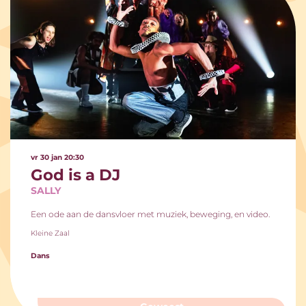
vr 30 jan
20:30
God is a DJ
SALLY
Een ode aan de dansvloer met muziek, beweging, en video.
Kleine Zaal
Dans