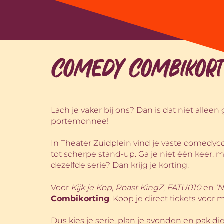
Comedy Combikort
Lach je vaker bij ons? Dan is dat niet allee
portemonnee!
In Theater Zuidplein vind je vaste comedy
tot scherpe stand-up. Ga je niet één keer, 
dezelfde serie? Dan krijg je korting.
Voor
Kijk je Kop
,
Roast KingZ
,
FATU010
en
’N
Combikorting
. Koop je direct tickets voor m
Dus kies je serie, plan je avonden en pak die