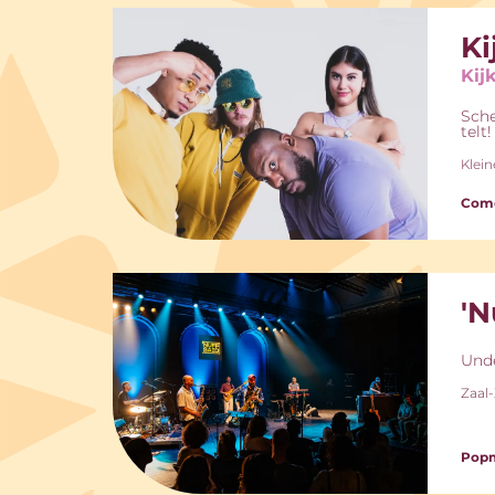
Ki
Kij
Sche
telt!
Klein
Come
'N
Unde
Zaal
Pop