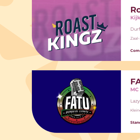
Ro
Kij
Durf
Zaal
Come
FA
MC 
Lazy
Klein
Stan