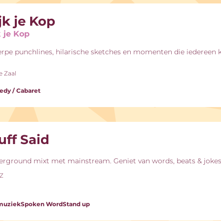
jk je Kop
k je Kop
rpe punchlines, hilarische sketches en momenten die iedereen 
e Zaal
dy / Cabaret
uff Said
rground mixt met mainstream. Geniet van words, beats & jokes
-Z
muziek
Spoken Word
Stand up