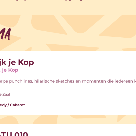
ma
jk je Kop
k je Kop
rpe punchlines, hilarische sketches en momenten die iedereen 
e Zaal
dy / Cabaret
TU 010