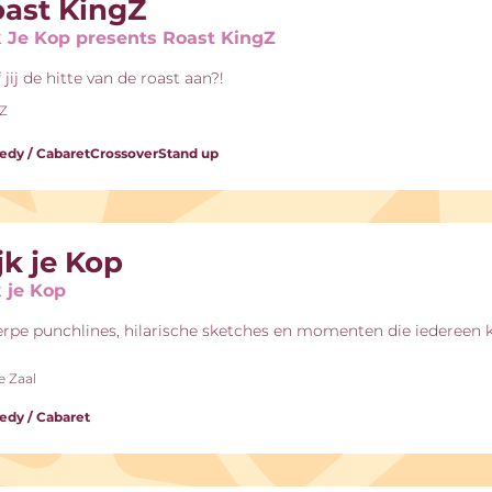
ast KingZ
k Je Kop presents Roast KingZ
 jij de hitte van de roast aan?!
-Z
dy / Cabaret
Crossover
Stand up
jk je Kop
k je Kop
rpe punchlines, hilarische sketches en momenten die iedereen 
e Zaal
dy / Cabaret