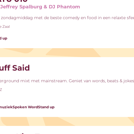
Jeffrey Spalburg & DJ Phantom
 zondagmiddag met de beste comedy en food in een relaxte sfee
e Zaal
d up
uff Said
rground mixt met mainstream. Geniet van words, beats & jokes
-Z
muziek
Spoken Word
Stand up