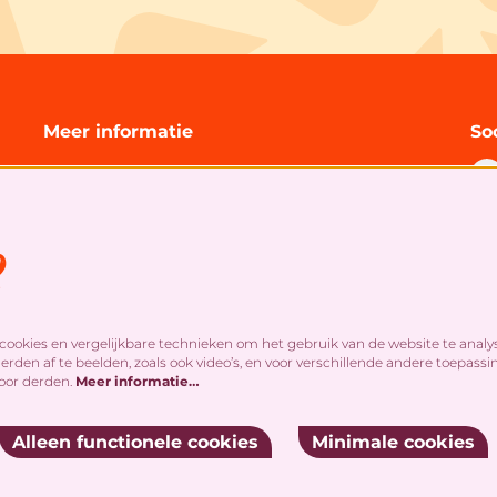
Meer informatie
So
Technische informatie
Organisatie
Algemene bezoekersvoorwaarden
s
Cookies
&
privacy statement
S
ookies en vergelijkbare technieken om het gebruik van de website te analy
rden af te beelden, zoals ook video’s, en voor verschillende andere toepassi
oor derden.
Meer informatie…
Alleen functionele cookies
Minimale cookies