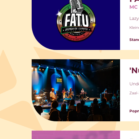
MC 
Lazy
Klein
Stan
'N
Unde
Zaal
Pop