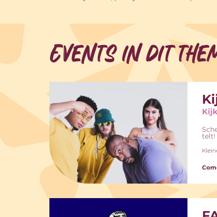
Events in dit the
Ki
Kij
Sche
telt!
Klein
Come
FA