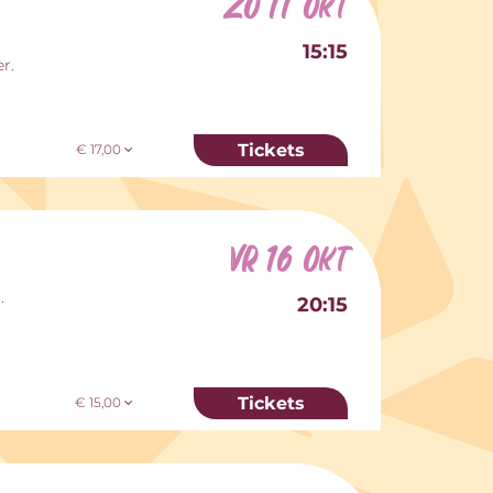
zo 11 okt
15:15
r.
Tickets
€ 17,00
vr 16 okt
.
20:15
Tickets
€ 15,00