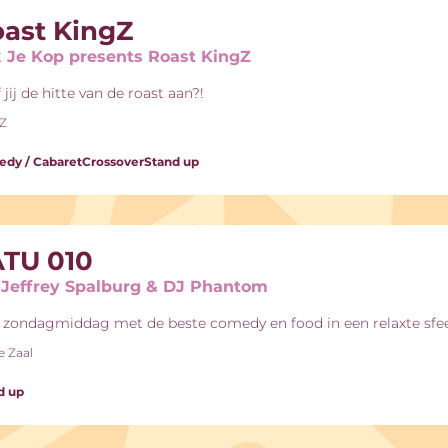
ast KingZ
k Je Kop presents Roast KingZ
 jij de hitte van de roast aan?!
-Z
dy / Cabaret
Crossover
Stand up
TU 010
Jeffrey Spalburg & DJ Phantom
 zondagmiddag met de beste comedy en food in een relaxte sfee
e Zaal
d up