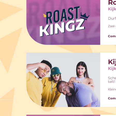
Ro
Kij
Durf
Zaal
Come
Ki
Kij
Sche
telt!
Klein
Come