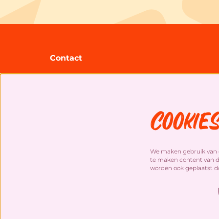
Contact
Theater Zuidplein
Gooilandsingel 95
3083 DP Rotterdam
Cookie
+31 (0)10 20 30 207
info@theaterzuidplein.nl
Kassa
We maken gebruik van c
+31 (0)10 20 30 203
te maken content van de
worden ook geplaatst d
(di. t/m vr. 14u tot 17u)
kassa@theaterzuidplein.nl