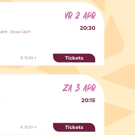
vr 2 apr
20:30
kent. Jouw lach
Tickets
€ 15,00
za 3 apr
.
20:15
Tickets
€ 15,00