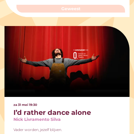
Geweest
za 31 mei
19:30
I’d rather dance alone
Nick Livramento Silva
Vader worden, jezelf blijven.