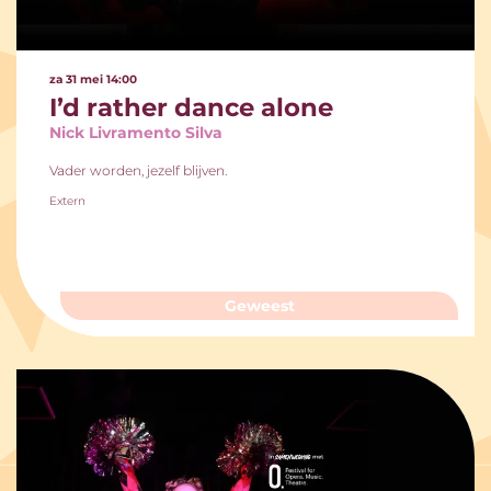
za 31 mei
14:00
I’d rather dance alone
Nick Livramento Silva
Vader worden, jezelf blijven.
Extern
Geweest