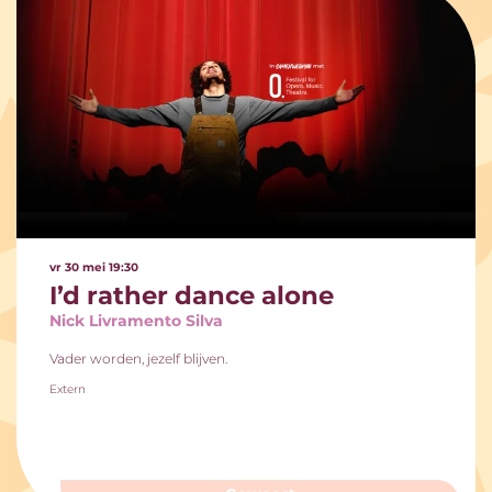
vr 30 mei
19:30
I’d rather dance alone
Nick Livramento Silva
Vader worden, jezelf blijven.
Extern