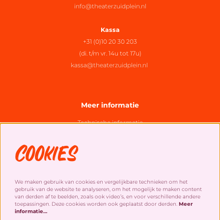
info@theaterzuidplein.nl
Kassa
+31 (0)10 20 30 203
(di. t/m vr. 14u tot 17u)
kassa@theaterzuidplein.nl
Meer informatie
Technische informatie
Organisatie
Cookies
Algemene bezoekersvoorwaarden
Cookies
&
privacy statement
We maken gebruik van cookies en vergelijkbare technieken om het
gebruik van de website te analyseren, om het mogelijk te maken content
Social Media
van derden af te beelden, zoals ook video’s, en voor verschillende andere
toepassingen. Deze cookies worden ook geplaatst door derden.
Meer
informatie…