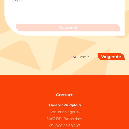
Zaal-Z
Geweest
Volgende
van 2
Contact
Theater Zuidplein
Gooilandsingel 95
3083 DP Rotterdam
+31 (0)10 20 30 207