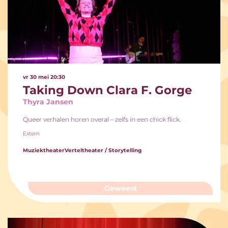
vr 30 mei
20:30
Taking Down Clara F. Gorge
Thyra Jansen
Queer verhalen horen overal – zelfs in een chick flick.
Extern
Muziektheater
Verteltheater / Storytelling
Geweest