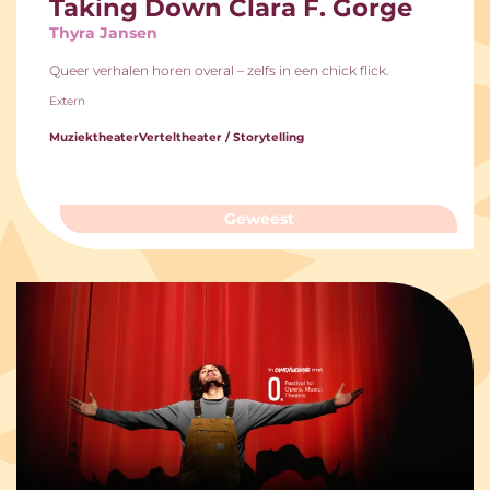
Taking Down Clara F. Gorge
Thyra Jansen
Queer verhalen horen overal – zelfs in een chick flick.
Extern
Muziektheater
Verteltheater / Storytelling
Geweest