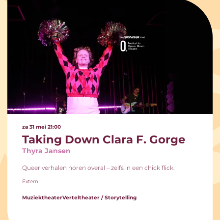
za 31 mei
21:00
Taking Down Clara F. Gorge
Thyra Jansen
Queer verhalen horen overal – zelfs in een chick flick.
Extern
Muziektheater
Verteltheater / Storytelling