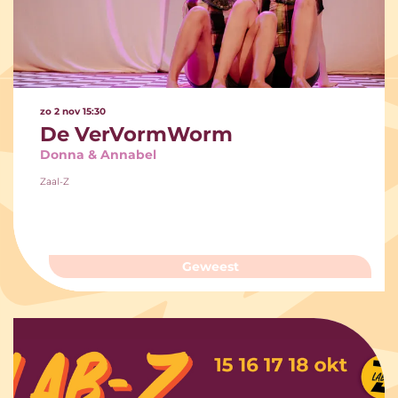
zo 2 nov
15:30
De VerVormWorm
Donna & Annabel
Zaal-Z
Geweest