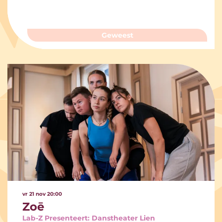
Geweest
vr 21 nov
20:00
Zoē
Lab-Z Presenteert: Danstheater Lien