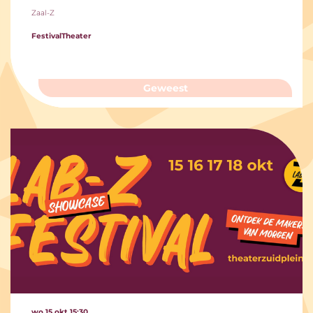
Zaal-Z
Festival
Theater
Geweest
wo 15 okt
15:30