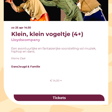
zo 25 apr
14:30
Klein, klein vogeltje (4+)
Lloydscompany
Een avontuurlijke en fantasierijke voorstelling vol muziek,
hiphop en dans.
Kleine Zaal
Dans
Jeugd & Familie
€ 14,00
Tickets