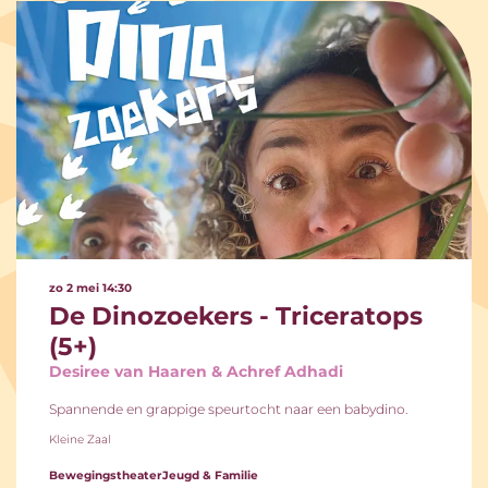
zo 2 mei
14:30
De Dinozoekers - Triceratops
(5+)
Desiree van Haaren & Achref Adhadi
Spannende en grappige speurtocht naar een babydino.
Kleine Zaal
Bewegingstheater
Jeugd & Familie