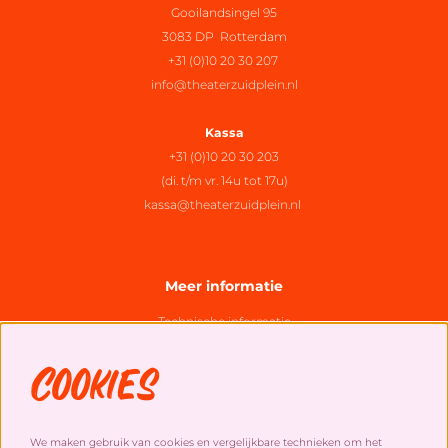
Gooilandsingel 95
3083 DP Rotterdam
+31 (0)10 20 30 207
info@theaterzuidplein.nl
Kassa
+31 (0)10 20 30 203
(di. t/m vr. 14u tot 17u)
kassa@theaterzuidplein.nl
Meer informatie
Technische informatie
Organisatie
Cookies
Algemene bezoekersvoorwaarden
Cookies
&
privacy statement
We maken gebruik van cookies en vergelijkbare technieken om het