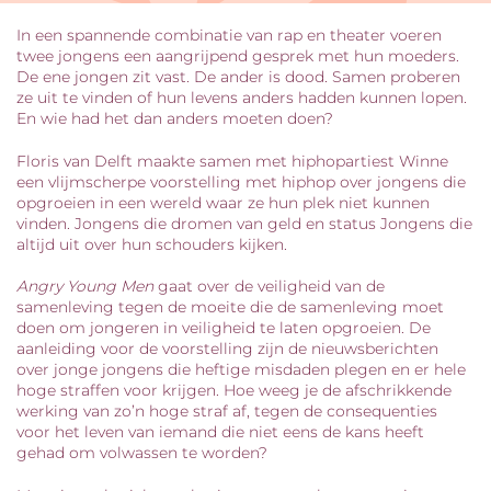
In een spannende combinatie van rap en theater voeren
twee jongens een aangrijpend gesprek met hun moeders.
De ene jongen zit vast. De ander is dood. Samen proberen
ze uit te vinden of hun levens anders hadden kunnen lopen.
En wie had het dan anders moeten doen?
Floris van Delft maakte samen met hiphopartiest Winne
een vlijmscherpe voorstelling met hiphop over jongens die
opgroeien in een wereld waar ze hun plek niet kunnen
vinden. Jongens die dromen van geld en status Jongens die
altijd uit over hun schouders kijken.
Angry Young Men
gaat over de veiligheid van de
samenleving tegen de moeite die de samenleving moet
doen om jongeren in veiligheid te laten opgroeien. De
aanleiding voor de voorstelling zijn de nieuwsberichten
over jonge jongens die heftige misdaden plegen en er hele
hoge straffen voor krijgen. Hoe weeg je de afschrikkende
werking van zo’n hoge straf af, tegen de consequenties
voor het leven van iemand die niet eens de kans heeft
gehad om volwassen te worden?