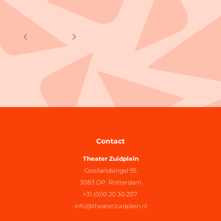
Contact
Theater Zuidplein
Gooilandsingel 95
3083 DP Rotterdam
+31 (0)10 20 30 207
info@theaterzuidplein.nl