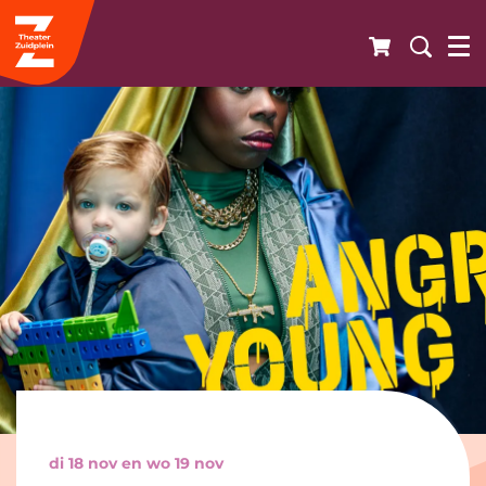
di 18 nov
en
wo 19 nov