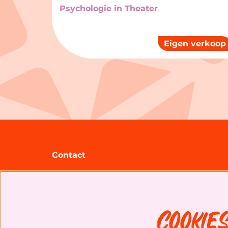
Psychologie in Theater
Eigen verkoop
Contact
Theater Zuidplein
Gooilandsingel 95
3083 DP Rotterdam
Cookie
+31 (0)10 20 30 207
info@theaterzuidplein.nl