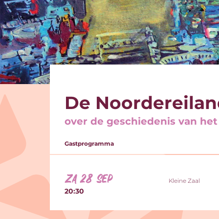
De Noordereilan
over de geschiedenis van het
Gastprogramma
za 28 sep
Kleine Zaal
20:30