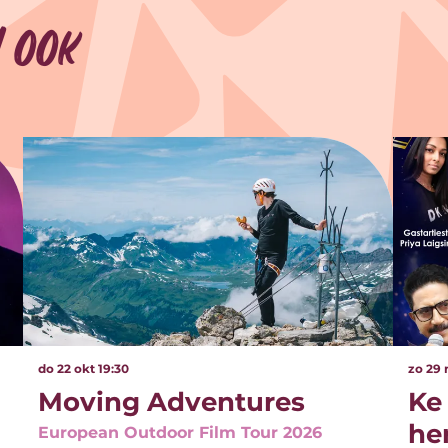
 ook
do 22 okt
19:30
zo 29
Moving Adventures
Ke
he
European Outdoor Film Tour 2026