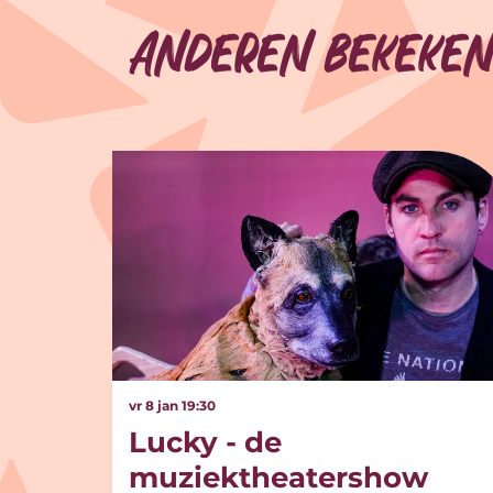
Anderen bekeken
Overslaan
vr 8 jan
19:30
Lucky - de
muziektheatershow