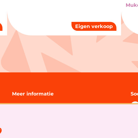
Muke
Eigen verkoop
Meer informatie
So
Technische informatie
Organisatie
Algemene bezoekersvoorwaarden
s
Cookies
&
privacy statement
S