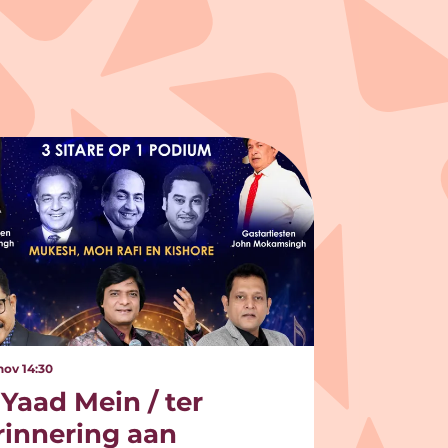
 nov
14:30
 Yaad Mein / ter
rinnering aan