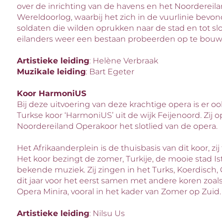
over de inrichting van de havens en het Noordereil
Wereldoorlog, waarbij het zich in de vuurlinie bev
soldaten die wilden oprukken naar de stad en tot sl
eilanders weer een bestaan probeerden op te bou
Artistieke leiding
: Helѐne Verbraak
Muzikale leiding
: Bart Egeter
Koor HarmoniUS
Bij deze uitvoering van deze krachtige opera is er
Turkse koor ‘HarmoniUS’ uit de wijk Feijenoord. Zi
Noordereiland Operakoor het slotlied van de opera.
Het Afrikaanderplein is de thuisbasis van dit koor, zi
Het koor bezingt de zomer, Turkije, de mooie stad Ist
bekende muziek. Zij zingen in het Turks, Koerdisch, 
dit jaar voor het eerst samen met andere koren zoa
Opera Minira, vooral in het kader van Zomer op Zuid.
Artistieke leiding
: Nilsu Us