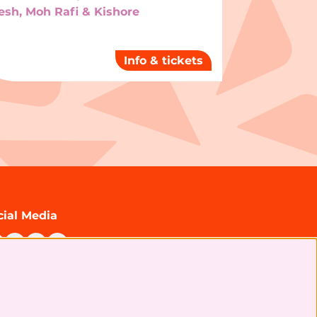
sh, Moh Rafi & Kishore
Info & tickets
cial Media
chrijf je in voor onze nieuwsbrief!