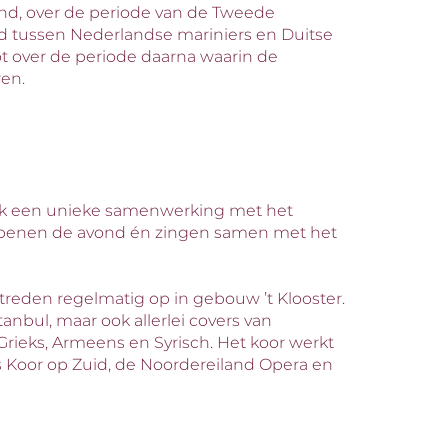
and, over de periode van de Tweede
ond tussen Nederlandse mariniers en Duitse
ot over de periode daarna waarin de
wen.
 ook een unieke samenwerking met het
j openen de avond én zingen samen met het
j treden regelmatig op in gebouw ’t Klooster.
anbul, maar ook allerlei covers van
Grieks, Armeens en Syrisch. Het koor werkt
ls Koor op Zuid, de Noordereiland Opera en