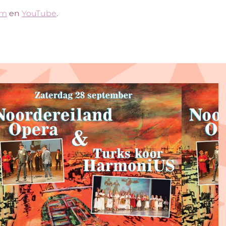
am
en
YouTube
.