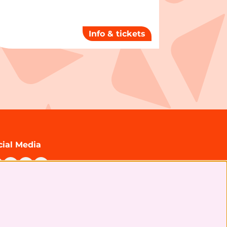
Info & tickets
cial Media
chrijf je in voor onze nieuwsbrief!