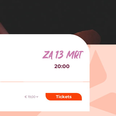
za 13 mrt
20:00
Tickets
€ 19,00