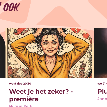
 ook
wo 9 dec
20:30
wo 21
Weet je het zeker? -
Pl
première
Jann
Nilgün Yerli