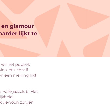
t en glamour
arder lijkt te
j wil het publiek
 ziet zichzelf
een een mening lijkt
volle jazzclub. Met
ijkheid,
ook gewoon zorgen