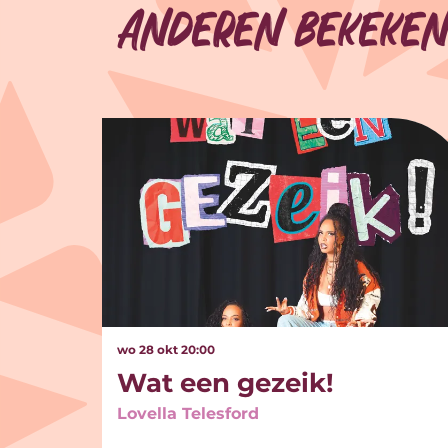
Anderen bekeken
Overslaan
wo 28 okt
20:00
Wat een gezeik!
Lovella Telesford