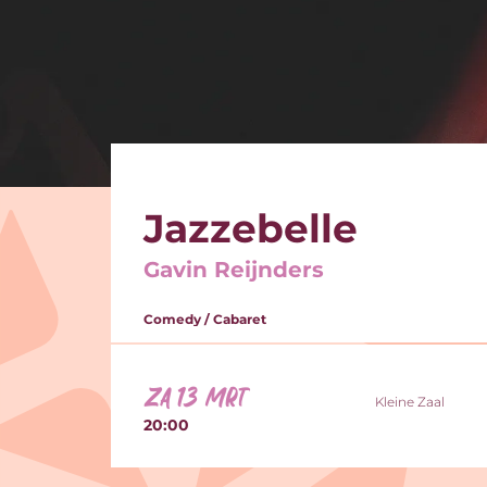
Jazzebelle
Gavin Reijnders
Comedy / Cabaret
za 13 mrt
Kleine Zaal
20:00