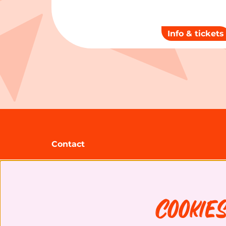
Info & tickets
Contact
Theater Zuidplein
Gooilandsingel 95
3083 DP Rotterdam
Cookie
+31 (0)10 20 30 207
info@theaterzuidplein.nl