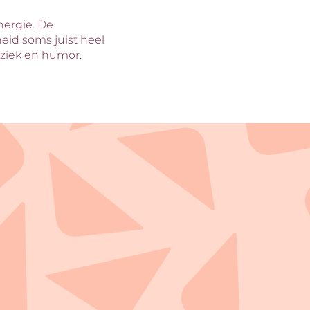
nergie. De
heid soms juist heel
uziek en humor.