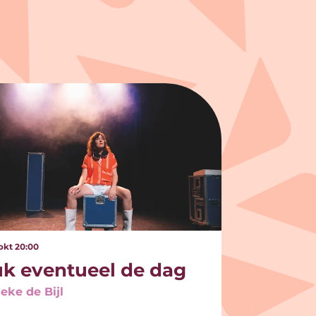
 okt
20:00
uk eventueel de dag
eke de Bijl