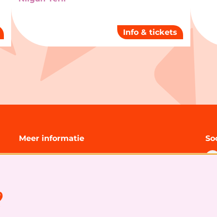
Info & tickets
Meer informatie
So
Technische informatie
Organisatie
Algemene bezoekersvoorwaarden
s
Cookies
&
privacy statement
S