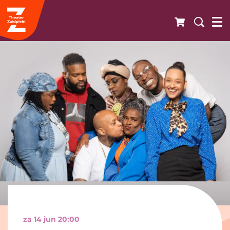
za 14 jun
20:00