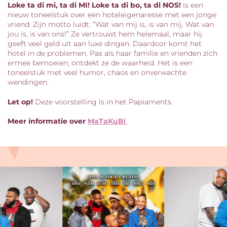
Loke ta di mi, ta di MI! Loke ta di bo, ta di NOS!
is een
nieuw toneelstuk over een hoteleigenaresse met een jonge
vriend. Zijn motto luidt: “Wat van mij is, is van mij. Wat van
jou is, is van ons!” Ze vertrouwt hem helemaal, maar hij
geeft veel geld uit aan luxe dingen. Daardoor komt het
hotel in de problemen. Pas als haar familie en vrienden zich
ermee bemoeien, ontdekt ze de waarheid. Het is een
toneelstuk met veel humor, chaos en onverwachte
wendingen.
Let op!
Deze voorstelling is in het Papiaments.
Meer informatie over
MaTaKuBi
Overslaan