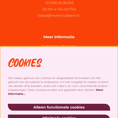
+31 (0)10 20 30 203
(di. t/m vr. 14u tot 17u)
kassa@theaterzuidplein.nl
Meer informatie
Technische informatie
Organisatie
Cookies
Algemene bezoekersvoorwaarden
Cookies
&
privacy statement
We maken gebruik van cookies en vergelijkbare technieken om het
gebruik van de website te analyseren, om het mogelijk te maken content
Social Media
van derden af te beelden, zoals ook video’s, en voor verschillende andere
toepassingen. Deze cookies worden ook geplaatst door derden.
Meer
informatie…
Alleen functionele cookies