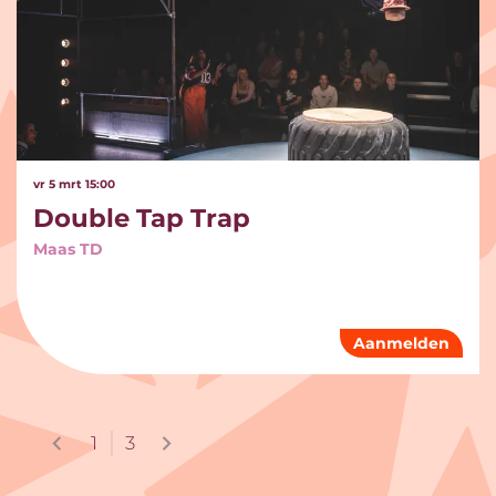
vr 5 mrt
15:00
Double Tap Trap
Maas TD
Aanmelden
1
3