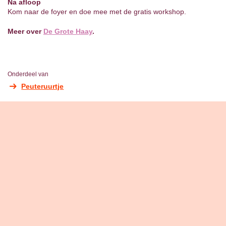
Na afloop
Kom naar de foyer en doe mee met de gratis workshop.
Meer over
De Grote Haay
.
Onderdeel van
Peuteruurtje
Overslaan