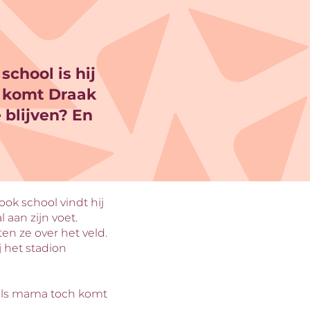
school is hij
g komt Draak
 blijven? En
ook school vindt hij
n
l aan zijn voet.
ten ze over het veld.
j het stadion
 als mama toch komt