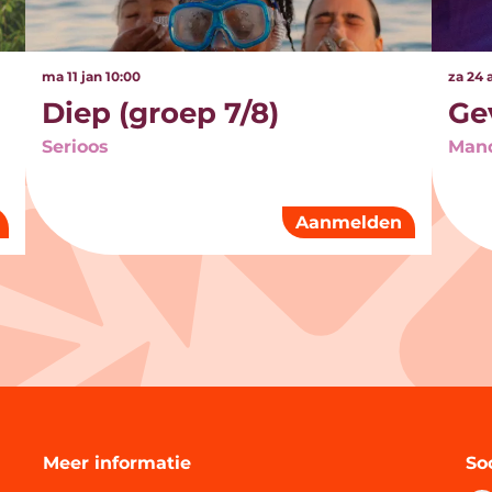
ma 11 jan
10:00
za 24 
Diep (groep 7/8)
Ge
Serioos
Manq
Aanmelden
Meer informatie
So