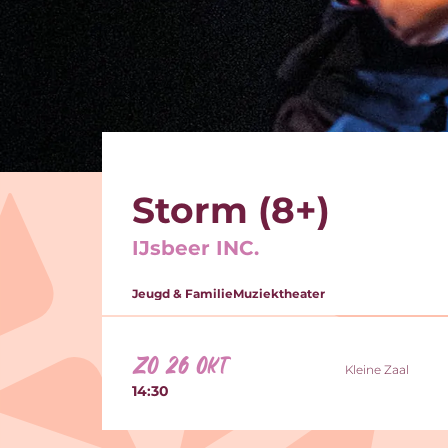
Storm (8+)
IJsbeer INC.
Jeugd & Familie
Muziektheater
zo 26 okt
Kleine Zaal
14:30