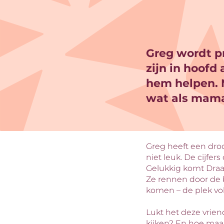
Greg wordt pro
zijn in hoofd
hem helpen. 
wat als mama
Greg heeft een droom
Inzoomen
niet leuk. De cijfer
Gelukkig komt Dra
Ze rennen door de b
komen – de plek vo
Lukt het deze vrie
kijken? En hoe maak