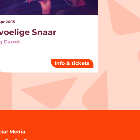
apr
20:15
voelige Snaar
 Carrot
Info & tickets
cial Media