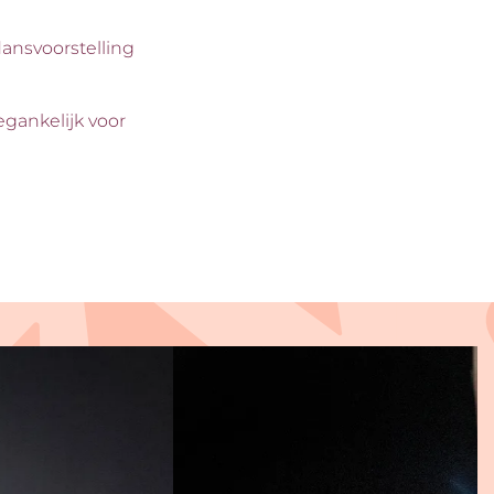
dansvoorstelling
egankelijk voor