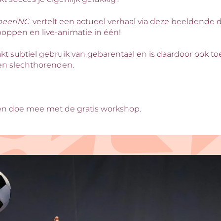
beerINC.
vertelt een actueel verhaal via deze beeldende 
poppen en live-animatie in één!
kt subtiel gebruik van gebarentaal en is daardoor ook to
 en slechthorenden.
en doe mee met de gratis workshop.