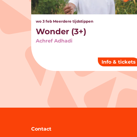
wo 3 feb
Meerdere tijdstippen
Wonder (3+)
Achref Adhadi
Info & tickets
Contact