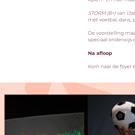
STORM (8+)
van
IJs
met voetbal, dans, 
De voorstelling maa
speciaal onderwijs
Na afloop
Kom naar de foyer 
Overslaan