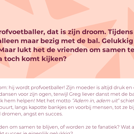
fvoetballer, dat is zijn droom. Tijdens 
 alleen maar bezig met de bal. Gelukki
Maar lukt het de vrienden om samen te
 toch komt kijken?
: hij wordt profvoetballer! Zijn moeder is altijd druk en 
Inzoome
s dansen voor zijn ogen, terwijl Greg liever danst met de ba
ak hem helpen! Met het motto
‘’Adem in, adem uit’
’ schie
uurt, langs kapotte bankjes en voorbij mensen, tot ze bi
l dromen, angst en succes.
nden om samen te blijven, of worden ze te fanatiek? Wat
t succes je eigenlijk gelukkig?