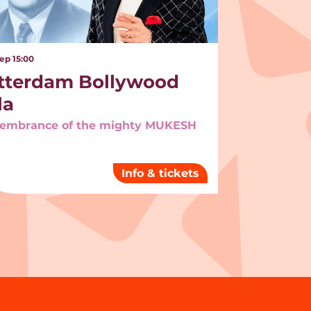
sep
15:00
tterdam Bollywood
la
embrance of the mighty MUKESH
Info & tickets