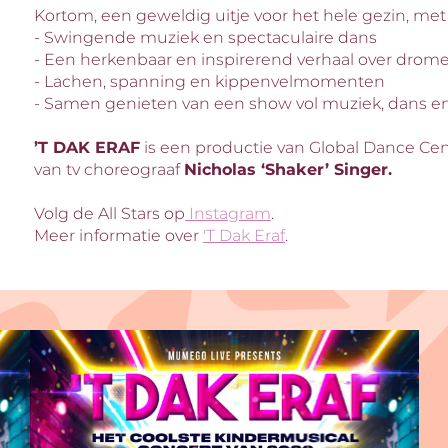
Kortom, een geweldig uitje voor het hele gezin, met
- Swingende muziek en spectaculaire dans
- Een herkenbaar en inspirerend verhaal over drom
- Lachen, spanning en kippenvelmomenten
- Samen genieten van een show vol muziek, dans en
’T DAK ERAF
is een productie van Global Dance Ce
van tv choreograaf
Nicholas ‘Shaker’ Singer.
Volg de All Stars op
Instagram
.
Meer informatie over
'T Dak Eraf
.