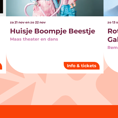
za 21 nov
en
zo 22 nov
zo 13 
Huisje Boompje Beestje
Ro
Ga
Maas theater en dans
Rem
Info & tickets