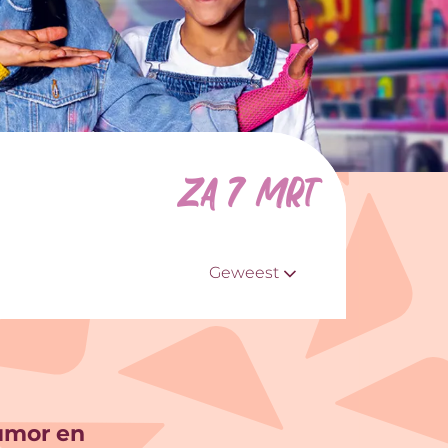
za 7 mrt
Geweest
humor en